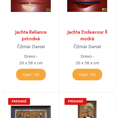
Jachta Reliance
Jachta Endeavour ll
prírodná
modrá
Čižmár Daniel
Čižmár Daniel
Drevo -
Drevo -
20 x 58 x cm
20 x 58 x cm
Kúpiť - 70€
Kúpiť - 70€
PREDANÉ
PREDANÉ