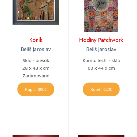
Koník
Hodiny Patchwork
Beliš Jaroslav
Beliš Jaroslav
Sklo - piesok
Komb. tech. - sklo
28 x 43 x cm
60 x 44 x cm
Zarámované
Kúpiť - 390€
Kúpiť - 620€