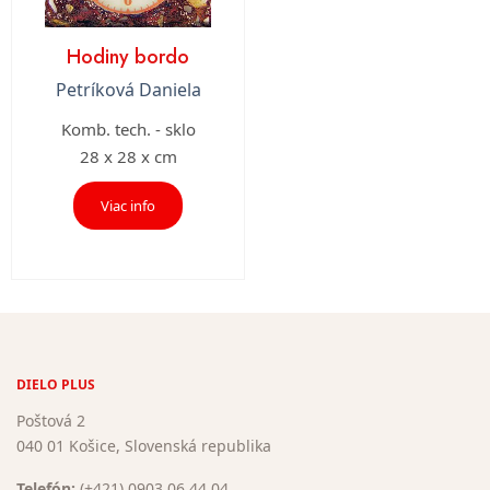
Hodiny bordo
Petríková Daniela
Komb. tech. - sklo
28 x 28 x cm
Viac info
DIELO PLUS
Poštová 2
040 01 Košice, Slovenská republika
Telefón:
(+421) 0903 06 44 04