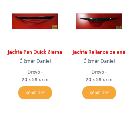
Jachta Pen Duick čierna
Jachta Reliance zelená
Čižmár Daniel
Čižmár Daniel
Drevo -
Drevo -
20 x 58 x cm
20 x 58 x cm
Kúpiť - 70€
Kúpiť - 70€