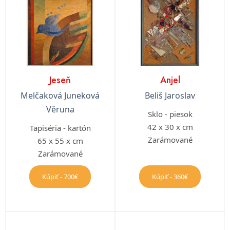
Jeseň
Anjel
Melčaková Juneková
Beliš Jaroslav
Věruna
Sklo - piesok
42 x 30 x cm
Tapiséria - kartón
Zarámované
65 x 55 x cm
Zarámované
Kúpiť - 700€
Kúpiť - 360€