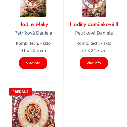
Hodiny Maky
Hodiny domčekové ll
Petríková Daniela
Petríková Daniela
Komb. tech. - sklo
Komb. tech. - sklo
41 x 25 x cm
37 x 21 x cm
Viac info
Viac info
PREDANÉ