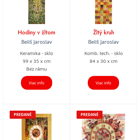
Hodiny v žltom
Žltý kruh
Beliš Jaroslav
Beliš Jaroslav
Keramika - sklo
Komb. tech. - sklo
99 x 35 x cm
84 x 30 x cm
Bez rámu
Viac info
Viac info
PREDANÉ
PREDANÉ