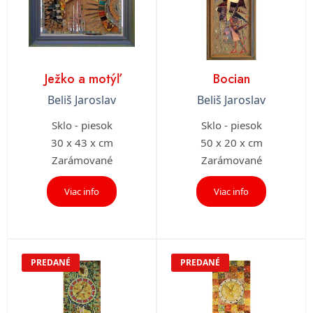
Ježko a motýľ
Bocian
Beliš Jaroslav
Beliš Jaroslav
Sklo - piesok
Sklo - piesok
30 x 43 x cm
50 x 20 x cm
Zarámované
Zarámované
Viac info
Viac info
PREDANÉ
PREDANÉ