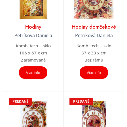
Hodiny
Hodiny domčekové
Petríková Daniela
Petríková Daniela
Komb. tech. - sklo
Komb. tech. - sklo
106 x 67 x cm
37 x 33 x cm
Zarámované
Bez rámu
Viac info
Viac info
PREDANÉ
PREDANÉ