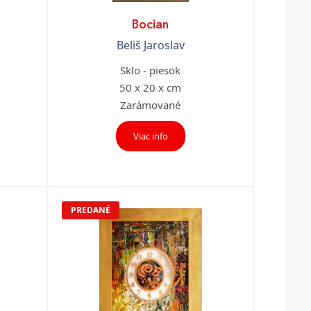
Bocian
Beliš Jaroslav
Sklo - piesok
50 x 20 x cm
Zarámované
Viac info
PREDANÉ