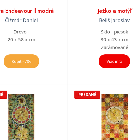
ta Endeavour ll modrá
Ježko a motýľ
Čižmár Daniel
Beliš Jaroslav
Drevo -
Sklo - piesok
20 x 58 x cm
30 x 43 x cm
Zarámované
Kúpiť - 70€
Viac info
NÉ
PREDANÉ