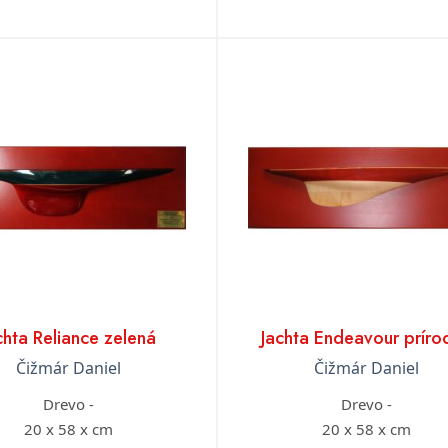
chta Reliance zelená
Jachta Endeavour príro
Čižmár Daniel
Čižmár Daniel
Drevo -
Drevo -
20 x 58 x cm
20 x 58 x cm