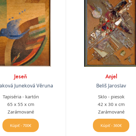
Jeseň
Anjel
aková Juneková Věruna
Beliš Jaroslav
Tapiséria - kartón
Sklo - piesok
65 x 55 x cm
42 x 30 x cm
Zarámované
Zarámované
Kúpiť - 700€
Kúpiť - 360€