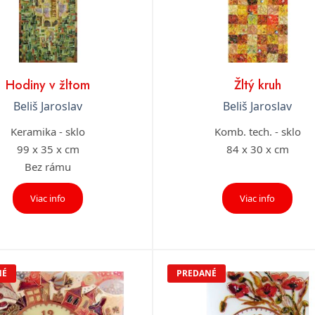
Hodiny v žltom
Žltý kruh
Beliš Jaroslav
Beliš Jaroslav
Keramika - sklo
Komb. tech. - sklo
99 x 35 x cm
84 x 30 x cm
Bez rámu
Viac info
Viac info
NÉ
PREDANÉ