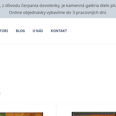
i, z dôvodu čerpania dovolenky, je kamenná galéria dielo pl
Online objednávky vybavíme do 3 pracovných dní.
TORI
BLOG
O NÁS
KONTAKT
ť