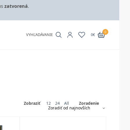
us
zatvorená
.
0
VYHĽADÁVANIE
0
€
Zobraziť
12
24
All
Zoradenie