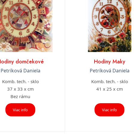
odiny domčekové
Hodiny Maky
Petríková Daniela
Petríková Daniela
Komb. tech. - sklo
Komb. tech. - sklo
37 x 33 x cm
41 x 25 x cm
Bez rámu
Viac info
Viac info