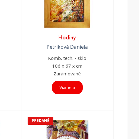
Hodiny
Petríková Daniela
Komb. tech. - sklo
106 x 67 x cm
Zarámované
Viac info
PREDANÉ