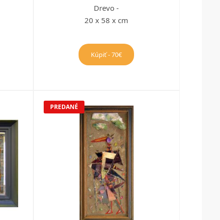
Drevo -
20 x 58 x cm
Kúpiť - 70€
PREDANÉ