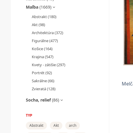
Maľba
(1669)
Abstrakt
(180)
Akt
(98)
Architektúra
(372)
Figurálne
(477)
Košice
(164)
Krajina
(547)
Kvety - zátišie
(297)
Portrét
(92)
Sakrálne
(66)
Melč
Zvieratá
(128)
Socha, relief
(86)
TYP
Abstrakt
Akt
arch