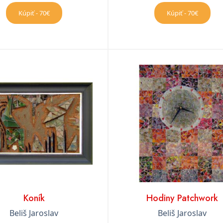
Kúpiť - 70€
Kúpiť - 70€
Koník
Hodiny Patchwork
Beliš Jaroslav
Beliš Jaroslav