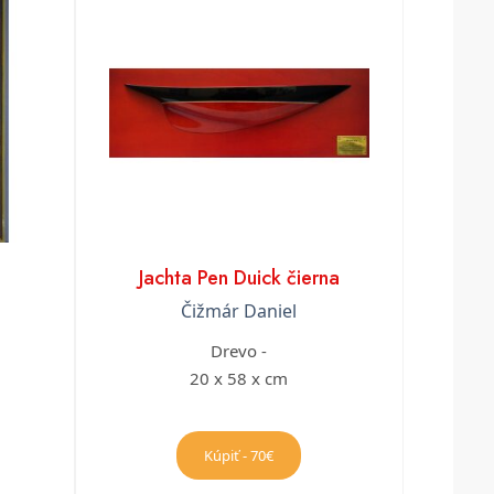
Jachta Pen Duick čierna
Čižmár Daniel
Drevo -
20 x 58 x cm
Kúpiť - 70€