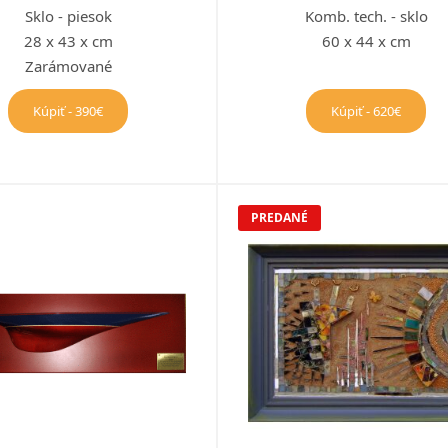
Sklo - piesok
Komb. tech. - sklo
28 x 43 x cm
60 x 44 x cm
Zarámované
Kúpiť - 390€
Kúpiť - 620€
PREDANÉ