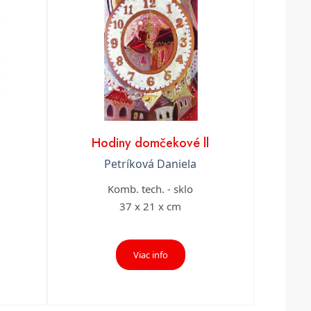
Hodiny domčekové ll
Petríková Daniela
Komb. tech. - sklo
37 x 21 x cm
Viac info