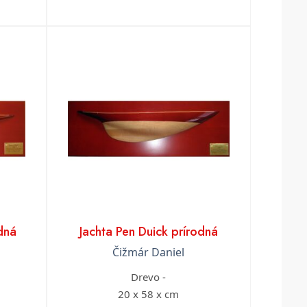
dná
Jachta Pen Duick prírodná
Čižmár Daniel
Drevo -
20 x 58 x cm