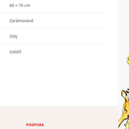
60 × 70 cm
Zarámované
Olej
Sololit
PODPORA