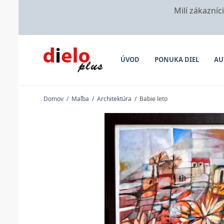
Milí zákazníc
ÚVOD
PONUKA DIEL
AU
Domov
/
Maľba
/
Architektúra
/
Babie leto