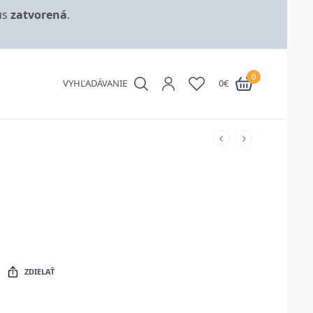
us
zatvorená
.
0
VYHĽADÁVANIE
0
€
ZDIELAŤ