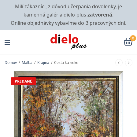
Milí zákazníci, z dôvodu čerpania dovolenky, je
kamenná galéria dielo plus
zatvorená
.
Online objednávky vybavíme do 3 pracovných dní.
0
Domov
/
Maľba
/
Krajina
/
Cesta ku rieke
PREDANÉ