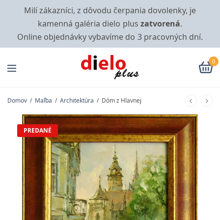
Milí zákazníci, z dôvodu čerpania dovolenky, je
kamenná galéria dielo plus
zatvorená
.
Online objednávky vybavíme do 3 pracovných dní.
0
Domov
/
Maľba
/
Architektúra
/
Dóm z Hlavnej
PREDANÉ