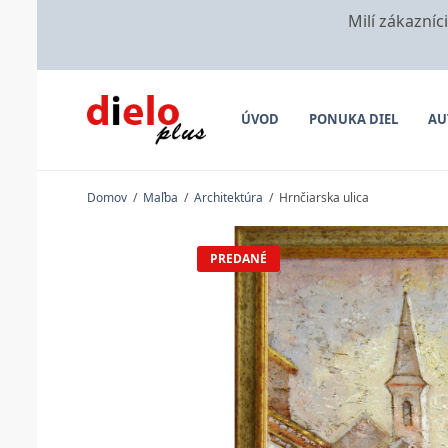
Milí zákazníc
ÚVOD
PONUKA DIEL
AU
Domov
/
Maľba
/
Architektúra
/
Hrnčiarska ulica
PREDANÉ