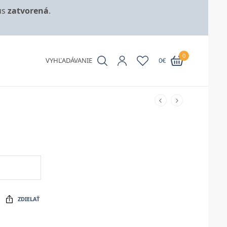
us
zatvorená
.
0
VYHĽADÁVANIE
0
€
ZDIELAŤ