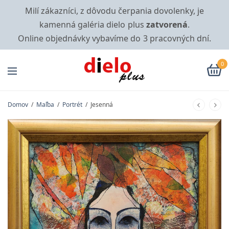
Milí zákazníci, z dôvodu čerpania dovolenky, je
kamenná galéria dielo plus
zatvorená
.
Online objednávky vybavíme do 3 pracovných dní.
0
Domov
/
Maľba
/
Portrét
/
Jesenná