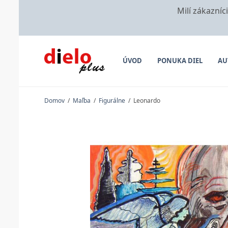
Milí zákazníc
ÚVOD
PONUKA DIEL
AU
Domov
/
Maľba
/
Figurálne
/
Leonardo