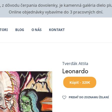
i, z dôvodu čerpania dovolenky, je kamenná galéria dielo pl
Online objednávky vybavíme do 3 pracovných dní.
TORI
BLOG
O NÁS
KONTAKT
Tverďák Attila
Leonardo
Kúpiť - 320€
PRIDAŤ DO ZOZNAMU ŽELANÍ