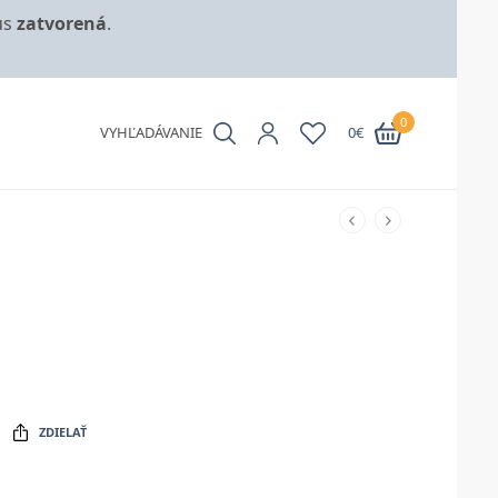
us
zatvorená
.
0
VYHĽADÁVANIE
0
€
ZDIELAŤ