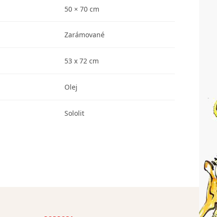
50 × 70 cm
Zarámované
53 x 72 cm
Olej
Sololit