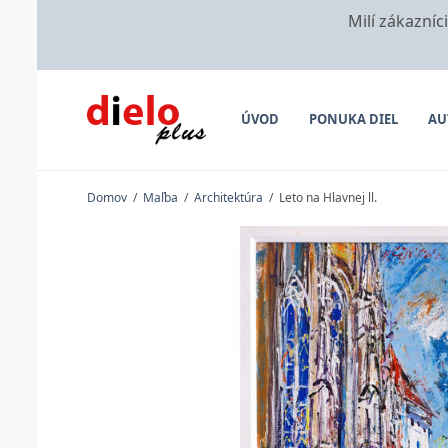
Milí zákazníc
ÚVOD
PONUKA DIEL
AU
Domov
/
Maľba
/
Architektúra
/
Leto na Hlavnej ll.