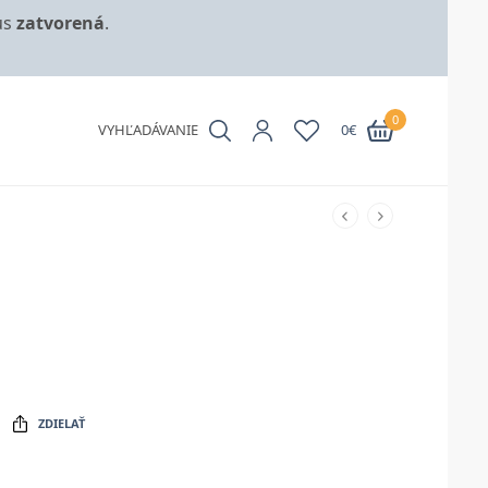
us
zatvorená
.
0
VYHĽADÁVANIE
0
€
ZDIELAŤ