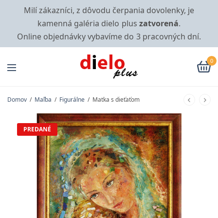
Milí zákazníci, z dôvodu čerpania dovolenky, je
kamenná galéria dielo plus
zatvorená
.
Online objednávky vybavíme do 3 pracovných dní.
0
Domov
/
Maľba
/
Figurálne
/
Matka s dieťaťom
PREDANÉ