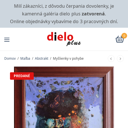
Milí zákazníci, z dôvodu čerpania dovolenky, je
kamenná galéria dielo plus
zatvorená
.
Online objednávky vybavíme do 3 pracovných dní.
0
Domov
/
Maľba
/
Abstrakt
/
Myšlienky v pohybe
PREDANÉ