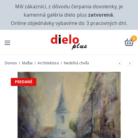
Milí zákazníci, z dôvodu čerpania dovolenky, je
kamenná galéria dielo plus
zatvorená
.
Online objednávky vybavíme do 3 pracovných dní.
0
Domov
/
Maľba
/
Architektúra
/
Nedeľná chvíľa
PREDANÉ