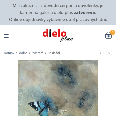
Milí zákazníci, z dôvodu čerpania dovolenky, je
kamenná galéria dielo plus
zatvorená
.
Online objednávky vybavíme do 3 pracovných dní.
0
Domov
/
Maľba
/
Zvieratá
/
Po daždi