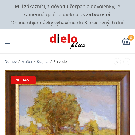
Milí zákazníci, z dôvodu čerpania dovolenky, je
kamenná galéria dielo plus
zatvorená
.
Online objednávky vybavíme do 3 pracovných dní.
0
Domov
/
Maľba
/
Krajina
/
Pri vode
PREDANÉ