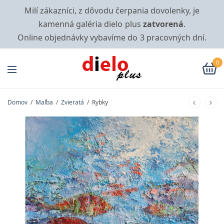
Milí zákazníci, z dôvodu čerpania dovolenky, je
kamenná galéria dielo plus
zatvorená
.
Online objednávky vybavíme do 3 pracovných dní.
0
Domov
/
Maľba
/
Zvieratá
/
Rybky