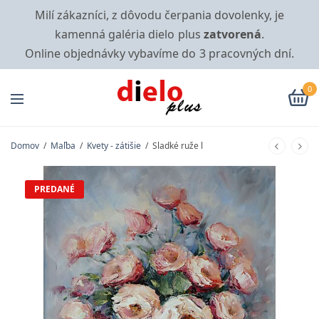
Milí zákazníci, z dôvodu čerpania dovolenky, je
kamenná galéria dielo plus
zatvorená
.
Online objednávky vybavíme do 3 pracovných dní.
0
Domov
/
Maľba
/
Kvety - zátišie
/
Sladké ruže l
PREDANÉ