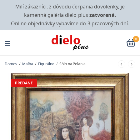
Milí zákazníci, z dôvodu čerpania dovolenky, je
kamenná galéria dielo plus
zatvorená
.
Online objednávky vybavíme do 3 pracovných dní.
0
Domov
/
Maľba
/
Figurálne
/
Sólo na želanie
PREDANÉ