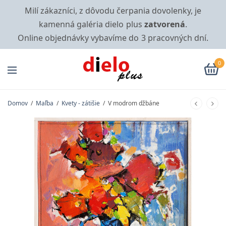
Milí zákazníci, z dôvodu čerpania dovolenky, je
kamenná galéria dielo plus
zatvorená
.
Online objednávky vybavíme do 3 pracovných dní.
0
Domov
/
Maľba
/
Kvety - zátišie
/
V modrom džbáne