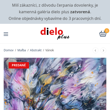
Milí zákazníci, z dôvodu čerpania dovolenky, je
kamenná galéria dielo plus
zatvorená
.
Online objednávky vybavíme do 3 pracovných dní.
0
Domov
/
Maľba
/
Abstrakt
/
Vánok
PREDANÉ