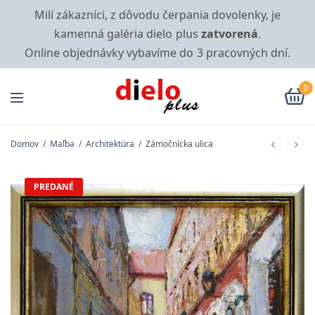
Milí zákazníci, z dôvodu čerpania dovolenky, je
kamenná galéria dielo plus
zatvorená
.
Online objednávky vybavíme do 3 pracovných dní.
0
Domov
/
Maľba
/
Architektúra
/
Zámočnícka ulica
PREDANÉ