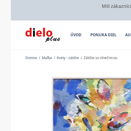
Milí zákazníc
ÚVOD
PONUKA DIEL
AU
Domov
/
Maľba
/
Kvety - zátišie
/
Zátišie so slnečnicou