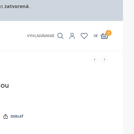
us
zatvorená
.
0
VYHĽADÁVANIE
0
€
cou
ZDIELAŤ