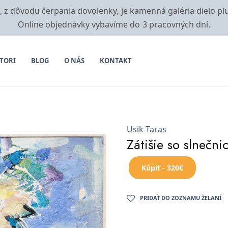
i, z dôvodu čerpania dovolenky, je kamenná galéria dielo pl
Online objednávky vybavíme do 3 pracovných dní.
TORI
BLOG
O NÁS
KONTAKT
Usik Taras
Zátišie so slnečni
Kúpiť - 320€
PRIDAŤ DO ZOZNAMU ŽELANÍ