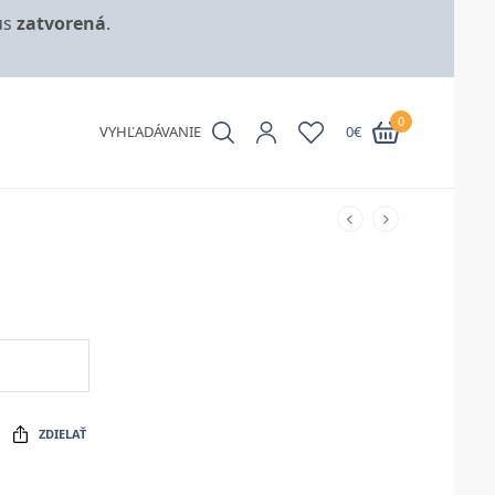
us
zatvorená
.
0
VYHĽADÁVANIE
0
€
ZDIELAŤ