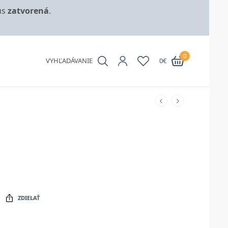
us
zatvorená
.
0
VYHĽADÁVANIE
0
€
ZDIELAŤ