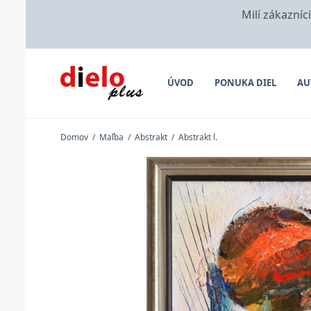
Milí zákazníc
ÚVOD
PONUKA DIEL
AU
Domov
/
Maľba
/
Abstrakt
/
Abstrakt l.