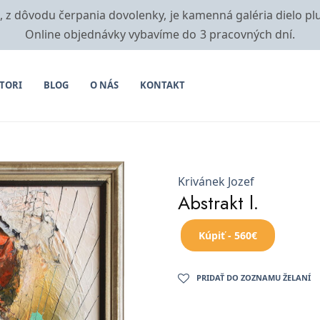
i, z dôvodu čerpania dovolenky, je kamenná galéria dielo pl
Online objednávky vybavíme do 3 pracovných dní.
TORI
BLOG
O NÁS
KONTAKT
Krivánek Jozef
Abstrakt l.
Kúpiť - 560€
PRIDAŤ DO ZOZNAMU ŽELANÍ