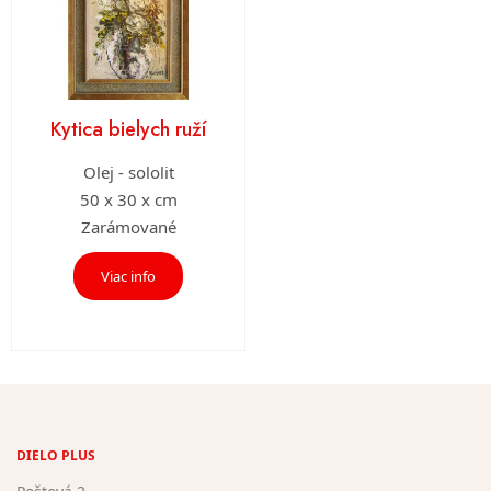
Kytica bielych ruží
Olej - sololit
50 x 30 x cm
Zarámované
Viac info
DIELO PLUS