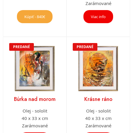
Zarámované
Kúpiť - 840€
Viac info
PREDANÉ
PREDANÉ
Búrka nad morom
Krásne ráno
Olej - sololit
Olej - sololit
40 x 33 x cm
40 x 33 x cm
Zarámované
Zarámované