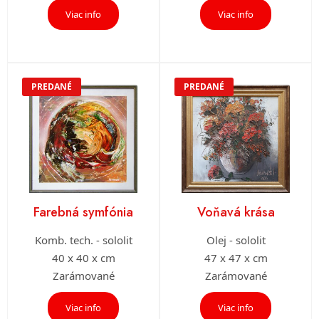
Viac info
Viac info
PREDANÉ
PREDANÉ
Farebná symfónia
Voňavá krása
Komb. tech. - sololit
Olej - sololit
40 x 40 x cm
47 x 47 x cm
Zarámované
Zarámované
Viac info
Viac info