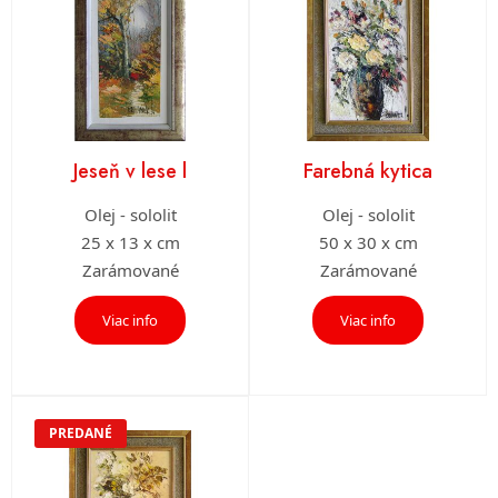
Jeseň v lese l
Farebná kytica
Olej - sololit
Olej - sololit
25 x 13 x cm
50 x 30 x cm
Zarámované
Zarámované
Viac info
Viac info
PREDANÉ