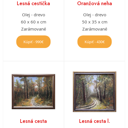
Lesná cestička
Oranžová neha
Olej - drevo
Olej - drevo
60 x 60 x cm
50 x 35 x cm
Zarámované
Zarámované
Kúpiť - 990€
Kúpiť - 430€
Lesná cesta
Lesná cesta l.