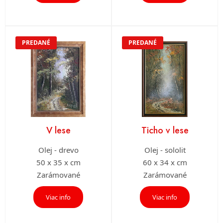
PREDANÉ
PREDANÉ
V lese
Ticho v lese
Olej - drevo
Olej - sololit
50 x 35 x cm
60 x 34 x cm
Zarámované
Zarámované
Viac info
Viac info