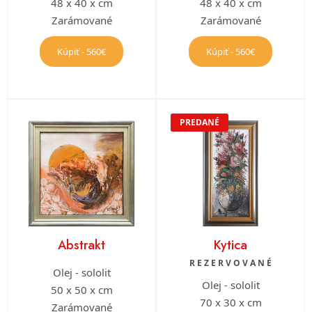
48 x 40 x cm
48 x 40 x cm
Zarámované
Zarámované
Kúpiť - 560€
Kúpiť - 560€
PREDANÉ
Abstrakt
Kytica
R E Z E R V O V A N É
Olej - sololit
Olej - sololit
50 x 50 x cm
70 x 30 x cm
Zarámované