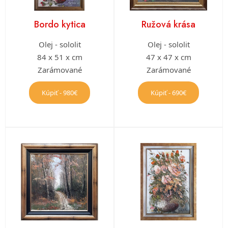
Bordo kytica
Ružová krása
Olej - sololit
Olej - sololit
84 x 51 x cm
47 x 47 x cm
Zarámované
Zarámované
Kúpiť - 980€
Kúpiť - 690€