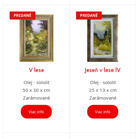
PREDANÉ
PREDANÉ
V lese
Jeseň v lese lV
Olej - sololit
Olej - sololit
50 x 30 x cm
25 x 13 x cm
Zarámované
Zarámované
Viac info
Viac info