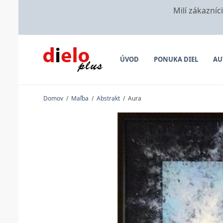
Milí zákazníc
ÚVOD
PONUKA DIEL
AU
Domov
/
Maľba
/
Abstrakt
/
Aura