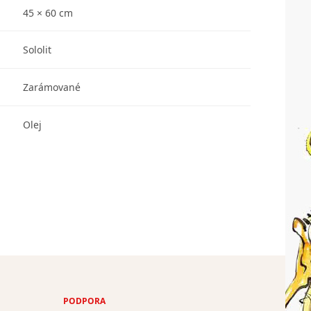
45 × 60 cm
Sololit
Zarámované
Olej
PODPORA