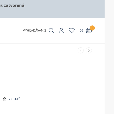
us
zatvorená
.
0
VYHĽADÁVANIE
0
€
ZDIELAŤ