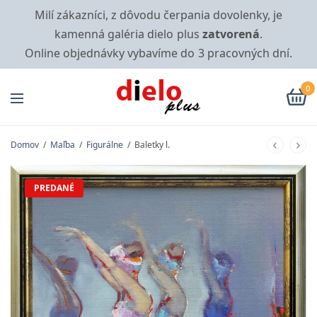
Milí zákazníci, z dôvodu čerpania dovolenky, je
kamenná galéria dielo plus
zatvorená
.
Online objednávky vybavíme do 3 pracovných dní.
0
Domov
/
Maľba
/
Figurálne
/
Baletky l.
PREDANÉ