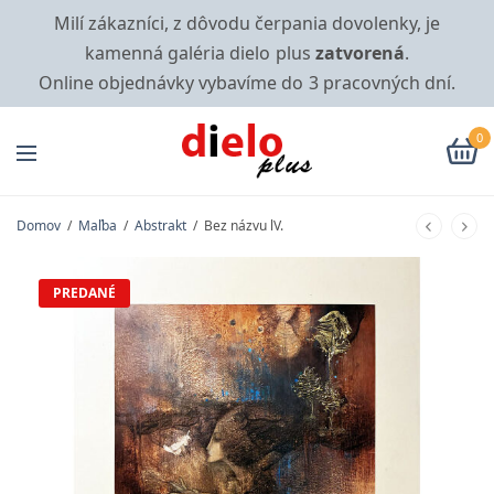
Milí zákazníci, z dôvodu čerpania dovolenky, je
kamenná galéria dielo plus
zatvorená
.
Online objednávky vybavíme do 3 pracovných dní.
0
Domov
/
Maľba
/
Abstrakt
/
Bez názvu lV.
PREDANÉ