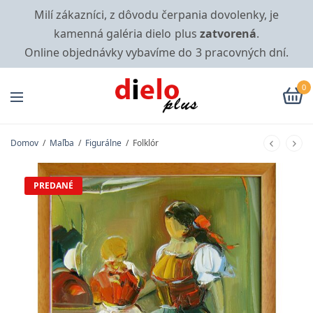
Milí zákazníci, z dôvodu čerpania dovolenky, je
kamenná galéria dielo plus
zatvorená
.
Online objednávky vybavíme do 3 pracovných dní.
0
Domov
/
Maľba
/
Figurálne
/
Folklór
PREDANÉ