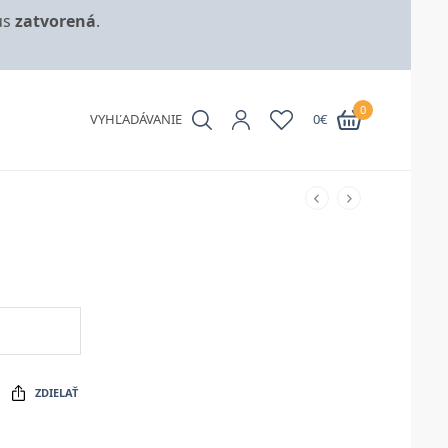
us
zatvorená
.
0
VYHĽADÁVANIE
0
€
ZDIELAŤ