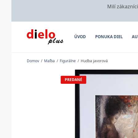
Milí zákazníc
ÚVOD
PONUKA DIEL
AU
Domov
/
Maľba
/
Figurálne
/
Hudba javorová
PREDANÉ