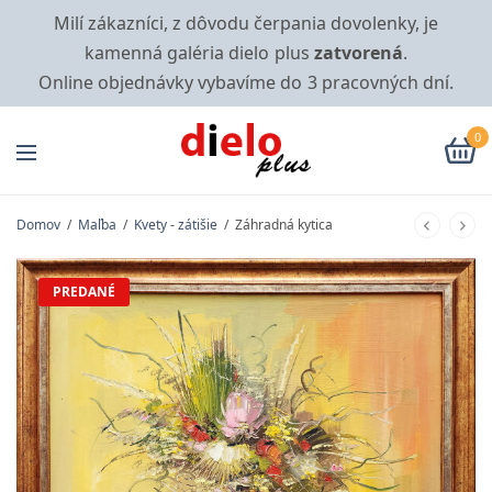
Milí zákazníci, z dôvodu čerpania dovolenky, je
kamenná galéria dielo plus
zatvorená
.
Online objednávky vybavíme do 3 pracovných dní.
0
Domov
/
Maľba
/
Kvety - zátišie
/
Záhradná kytica
PREDANÉ