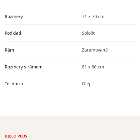
Rozmery
71 × 70 cm
Podklad
Sololit
Rám
Zarámované
Rozmery s rámom
81 x 80 cm
Technika
Olej
DIELO PLUS