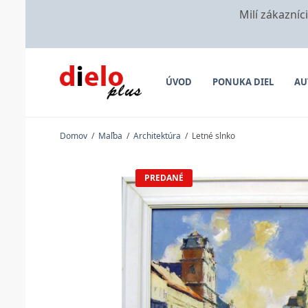
Milí zákazníc
ÚVOD
PONUKA DIEL
AU
Domov
/
Maľba
/
Architektúra
/
Letné slnko
PREDANÉ