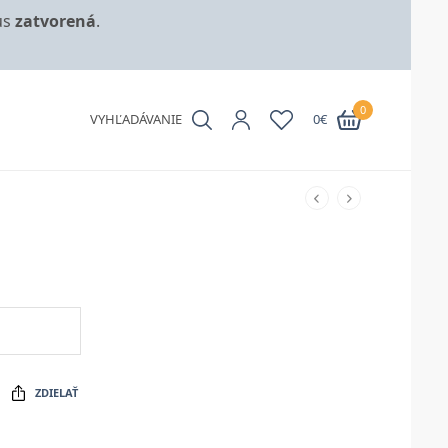
us
zatvorená
.
0
VYHĽADÁVANIE
0
€
ZDIELAŤ