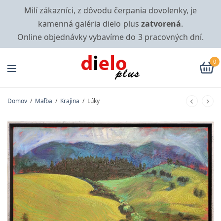
Milí zákazníci, z dôvodu čerpania dovolenky, je
kamenná galéria dielo plus
zatvorená
.
Online objednávky vybavíme do 3 pracovných dní.
0
Domov
/
Maľba
/
Krajina
/
Lúky