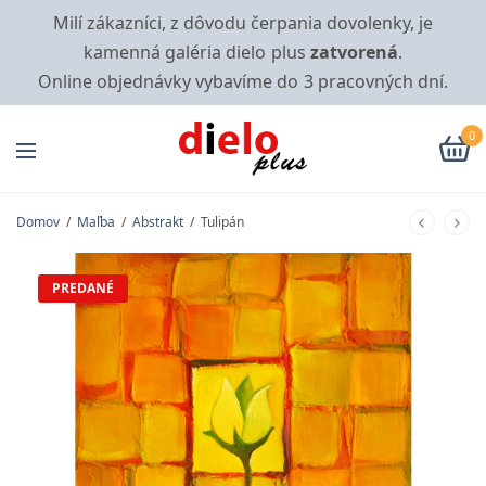
Milí zákazníci, z dôvodu čerpania dovolenky, je
kamenná galéria dielo plus
zatvorená
.
Online objednávky vybavíme do 3 pracovných dní.
0
Domov
/
Maľba
/
Abstrakt
/
Tulipán
PREDANÉ