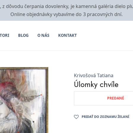
i, z dôvodu čerpania dovolenky, je kamenná galéria dielo pl
Online objednávky vybavíme do 3 pracovných dní.
TORI
BLOG
O NÁS
KONTAKT
Krivošová Tatiana
Úlomky chvíle
PREDANÉ
PRIDAŤ DO ZOZNAMU ŽELANÍ