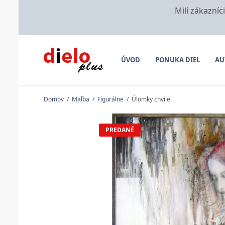
Milí zákazníc
ÚVOD
PONUKA DIEL
AU
Domov
/
Maľba
/
Figurálne
/
Úlomky chvíle
PREDANÉ