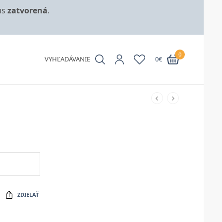
us
zatvorená
.
0
VYHĽADÁVANIE
0
€
ZDIELAŤ