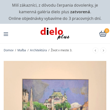
Milí zákazníci, z dôvodu čerpania dovolenky, je
kamenná galéria dielo plus
zatvorená
.
Online objednávky vybavíme do 3 pracovných dní.
0
Domov
/
Maľba
/
Architektúra
/
Život v meste 3.