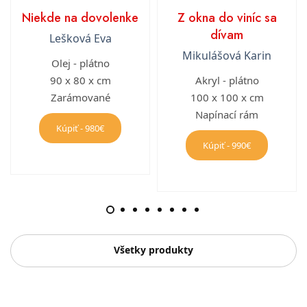
Niekde na dovolenke
Z okna do viníc sa
dívam
Lešková Eva
Mikulášová Karin
Olej - plátno
90 x 80 x cm
Akryl - plátno
Zarámované
100 x 100 x cm
Napínací rám
Kúpiť - 980€
Kúpiť - 990€
Všetky produkty