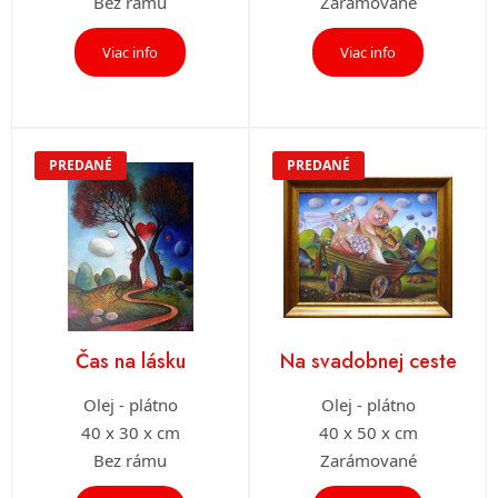
Bez rámu
Zarámované
Viac info
Viac info
PREDANÉ
PREDANÉ
Čas na lásku
Na svadobnej ceste
Olej - plátno
Olej - plátno
40 x 30 x cm
40 x 50 x cm
Bez rámu
Zarámované