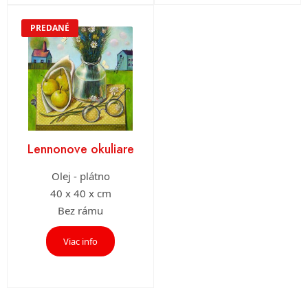
PREDANÉ
Lennonove okuliare
Olej - plátno
40 x 40 x cm
Bez rámu
Viac info