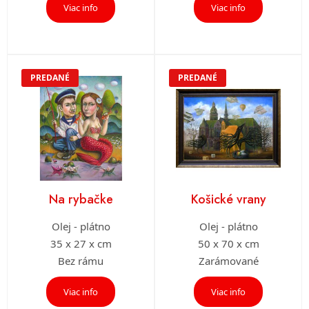
Viac info
Viac info
PREDANÉ
PREDANÉ
Na rybačke
Košické vrany
Olej - plátno
Olej - plátno
35 x 27 x cm
50 x 70 x cm
Bez rámu
Zarámované
Viac info
Viac info