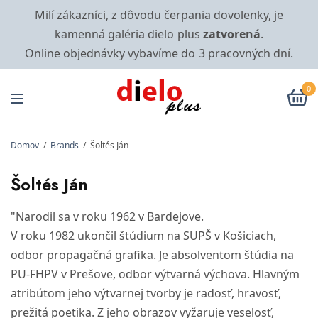
Milí zákazníci, z dôvodu čerpania dovolenky, je
kamenná galéria dielo plus
zatvorená
.
Online objednávky vybavíme do 3 pracovných dní.
0
Domov
/
Brands
/
Šoltés Ján
Šoltés Ján
"Narodil sa v roku 1962 v Bardejove.
V roku 1982 ukončil štúdium na SUPŠ v Košiciach,
odbor propagačná grafika. Je absolventom štúdia na
PU-FHPV v Prešove, odbor výtvarná výchova. Hlavným
atribútom jeho výtvarnej tvorby je radosť, hravosť,
prežitá poetika. Z jeho obrazov vyžaruje veselosť,