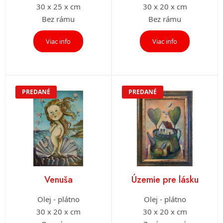
30 x 25 x cm
30 x 20 x cm
Bez rámu
Bez rámu
Viac info
Viac info
PREDANÉ
PREDANÉ
Venuša
Územie pre lásku
Olej - plátno
Olej - plátno
30 x 20 x cm
30 x 20 x cm