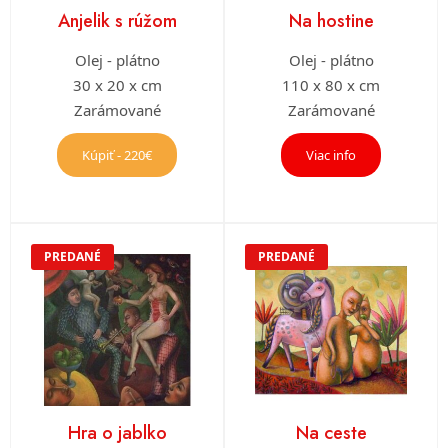
Anjelik s rúžom
Na hostine
Olej - plátno
Olej - plátno
30 x 20 x cm
110 x 80 x cm
Zarámované
Zarámované
Kúpiť - 220€
Viac info
PREDANÉ
PREDANÉ
Hra o jablko
Na ceste