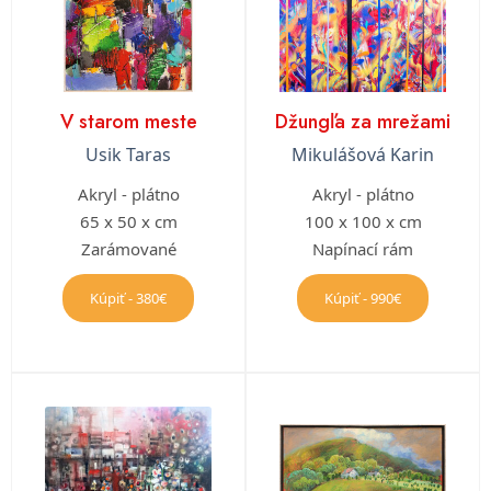
V starom meste
Džungľa za mrežami
Usik Taras
Mikulášová Karin
Akryl - plátno
Akryl - plátno
65 x 50 x cm
100 x 100 x cm
Zarámované
Napínací rám
Kúpiť - 380€
Kúpiť - 990€