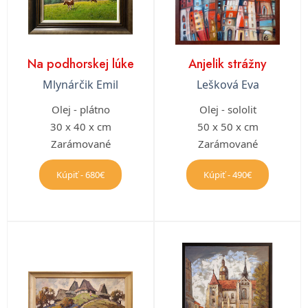
Na podhorskej lúke
Anjelik strážny
Mlynárčik Emil
Lešková Eva
Olej - plátno
Olej - sololit
30 x 40 x cm
50 x 50 x cm
Zarámované
Zarámované
Kúpiť - 680€
Kúpiť - 490€