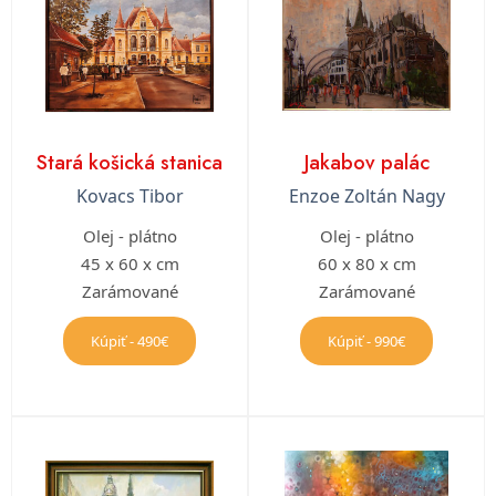
Stará košická stanica
Jakabov palác
Kovacs Tibor
Enzoe Zoltán Nagy
Olej - plátno
Olej - plátno
45 x 60 x cm
60 x 80 x cm
Zarámované
Zarámované
Kúpiť - 490€
Kúpiť - 990€