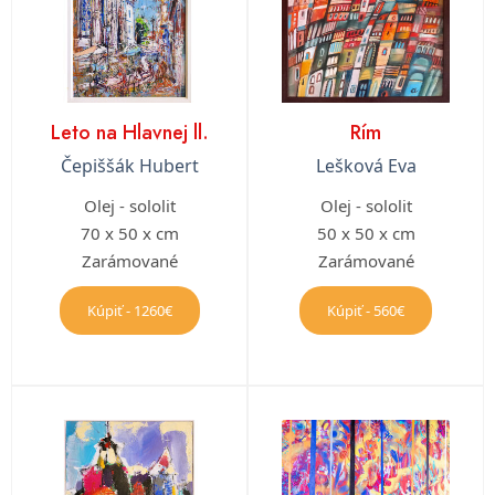
Leto na Hlavnej ll.
Rím
Čepiššák Hubert
Lešková Eva
Olej - sololit
Olej - sololit
70 x 50 x cm
50 x 50 x cm
Zarámované
Zarámované
Kúpiť - 1260€
Kúpiť - 560€