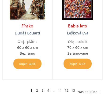
Fínsko
Babie leto
Dudáš Eduard
Lešková Eva
Olej - plátno
Olej - sololit
60 x 60 x cm
70 x 60 x cm
Bez rámu
Zarámované
Kúpiť - 490€
Kúpiť - 630€
1
2
3
4
…
11
12
13
Nasledujúce