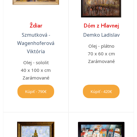
Ždiar
Dóm z Hlavnej
Szmutková -
Demko Ladislav
Wagenhoferová
Olej - plátno
Viktória
70 x 60 x cm
Zarámované
Olej - sololit
40 x 100 x cm
Zarámované
Kúpiť - 790€
Kúpiť - 420€