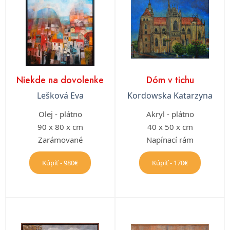
Niekde na dovolenke
Dóm v tichu
Lešková Eva
Kordowska Katarzyna
Olej - plátno
Akryl - plátno
90 x 80 x cm
40 x 50 x cm
Zarámované
Napínací rám
Kúpiť - 980€
Kúpiť - 170€