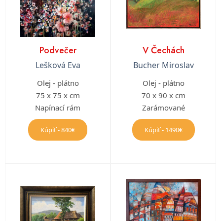
Podvečer
V Čechách
Lešková Eva
Bucher Miroslav
Olej - plátno
Olej - plátno
75 x 75 x cm
70 x 90 x cm
Napínací rám
Zarámované
Kúpiť - 840€
Kúpiť - 1490€