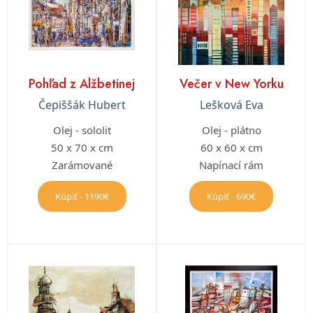
Pohľad z Alžbetinej
Večer v New Yorku
Čepiššák Hubert
Lešková Eva
Olej - sololit
Olej - plátno
50 x 70 x cm
60 x 60 x cm
Zarámované
Napínací rám
Kúpiť - 1190€
Kúpiť - 690€