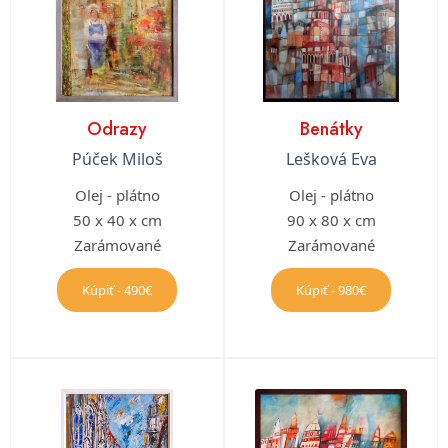
Odrazy
Benátky
Púček Miloš
Lešková Eva
Olej - plátno
Olej - plátno
50 x 40 x cm
90 x 80 x cm
Zarámované
Zarámované
Kúpiť - 490€
Kúpiť - 980€