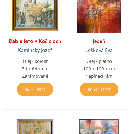
Babie leto v Košiciach
Jeseň
Kaminský Jozef
Lešková Eva
Olej - sololit
Olej - plátno
54 x 64 x cm
100 x 100 x cm
Zarámované
Napínací rám
Kúpiť - 990€
Kúpiť - 1590€