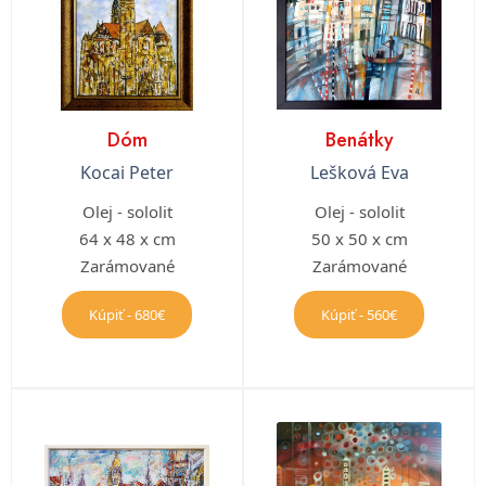
Dóm
Benátky
Kocai Peter
Lešková Eva
Olej - sololit
Olej - sololit
64 x 48 x cm
50 x 50 x cm
Zarámované
Zarámované
Kúpiť - 680€
Kúpiť - 560€