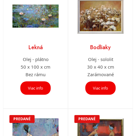
Lekná
Bodliaky
Olej - plátno
Olej - sololit
50 x 100 x cm
30 x 40 x cm
Bez rámu
Zarámované
Viac info
Viac info
PREDANÉ
PREDANÉ