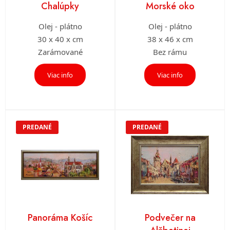
Chalúpky
Morské oko
Olej - plátno
Olej - plátno
30 x 40 x cm
38 x 46 x cm
Zarámované
Bez rámu
Viac info
Viac info
PREDANÉ
PREDANÉ
Panoráma Košíc
Podvečer na