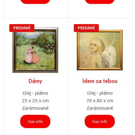
PREDANÉ
PREDANÉ
Dámy
Idem za tebou
Olej - plátno
Olej - plátno
25 x 25 x cm
70 x 80 x cm
Zarámované
Zarámované
Viac info
Viac info