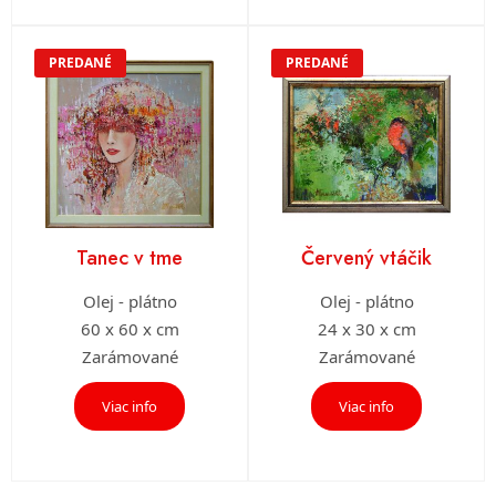
PREDANÉ
PREDANÉ
Tanec v tme
Červený vtáčik
Olej - plátno
Olej - plátno
60 x 60 x cm
24 x 30 x cm
Zarámované
Zarámované
Viac info
Viac info