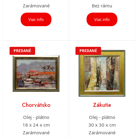
Zarámované
Bez rámu
Viac info
Viac info
PREDANÉ
PREDANÉ
Chorvátsko
Zákutie
Olej - plátno
Olej - plátno
18 x 24 x cm
30 x 30 x cm
Zarámované
Zarámované