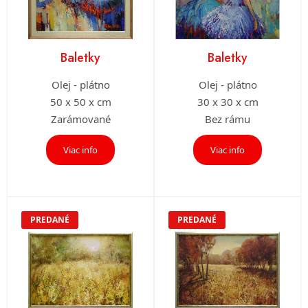
Baletky
Baletky
Olej - plátno
Olej - plátno
50 x 50 x cm
30 x 30 x cm
Zarámované
Bez rámu
Viac info
Viac info
PREDANÉ
PREDANÉ