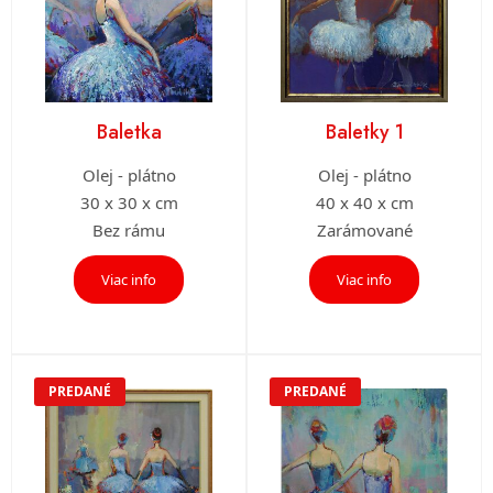
Baletka
Baletky 1
Olej - plátno
Olej - plátno
30 x 30 x cm
40 x 40 x cm
Bez rámu
Zarámované
Viac info
Viac info
PREDANÉ
PREDANÉ