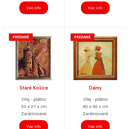
Viac info
Viac info
PREDANÉ
PREDANÉ
Staré Košice
Dámy
Olej - plátno
Olej - plátno
33 x 27 x cm
40 x 40 x cm
Zarámované
Zarámované
Viac info
Viac info