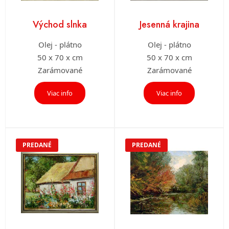
Východ slnka
Jesenná krajina
Olej - plátno
Olej - plátno
50 x 70 x cm
50 x 70 x cm
Zarámované
Zarámované
Viac info
Viac info
PREDANÉ
PREDANÉ