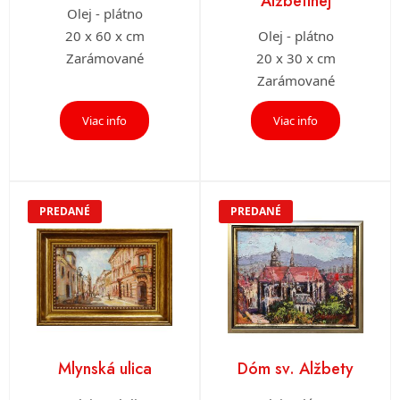
Alžbetinej
Olej - plátno
20 x 60 x cm
Olej - plátno
Zarámované
20 x 30 x cm
Zarámované
Viac info
Viac info
PREDANÉ
PREDANÉ
Mlynská ulica
Dóm sv. Alžbety