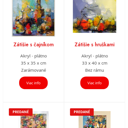
Zátišie s čajníkom
Zátišie s hruškami
Akryl - plátno
Akryl - plátno
35 x 35 x cm
33 x 40 x cm
Zarámované
Bez rámu
Viac info
Viac info
PREDANÉ
PREDANÉ