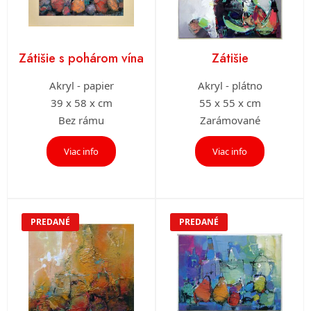
Zátišie s pohárom vína
Zátišie
Akryl - papier
Akryl - plátno
39 x 58 x cm
55 x 55 x cm
Bez rámu
Zarámované
Viac info
Viac info
PREDANÉ
PREDANÉ