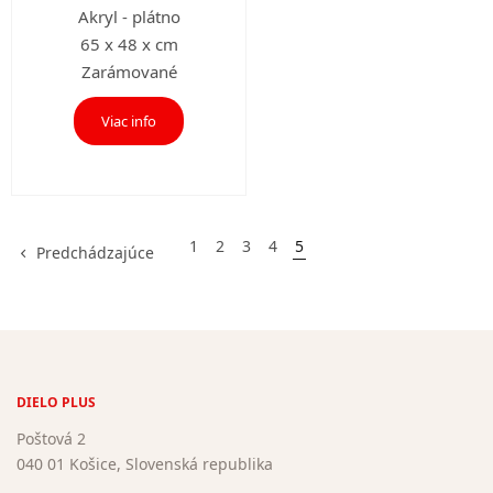
Akryl - plátno
65 x 48 x cm
Zarámované
Viac info
1
2
3
4
5
Predchádzajúce
DIELO PLUS
Poštová 2
040 01 Košice, Slovenská republika