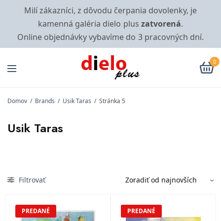
Milí zákazníci, z dôvodu čerpania dovolenky, je
kamenná galéria dielo plus
zatvorená
.
Online objednávky vybavíme do 3 pracovných dní.
0
Domov
/
Brands
/
Usik Taras
/
Stránka 5
Usik Taras
Filtrovať
PREDANÉ
PREDANÉ