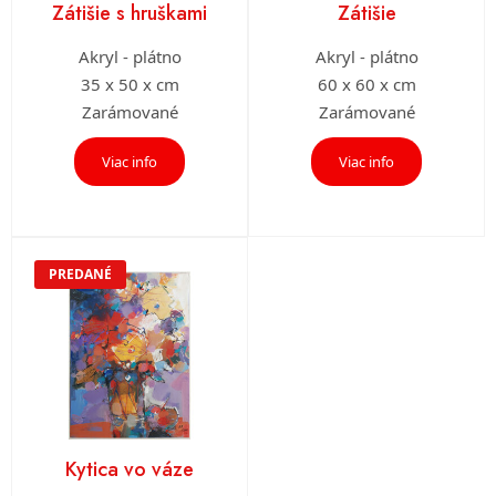
Zátišie s hruškami
Zátišie
Akryl - plátno
Akryl - plátno
35 x 50 x cm
60 x 60 x cm
Zarámované
Zarámované
Viac info
Viac info
PREDANÉ
Kytica vo váze