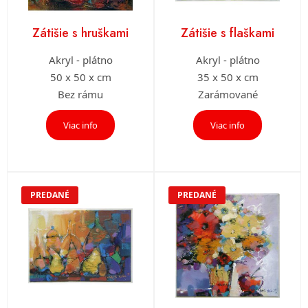
Zátišie s hruškami
Zátišie s flaškami
Akryl - plátno
Akryl - plátno
50 x 50 x cm
35 x 50 x cm
Bez rámu
Zarámované
Viac info
Viac info
PREDANÉ
PREDANÉ