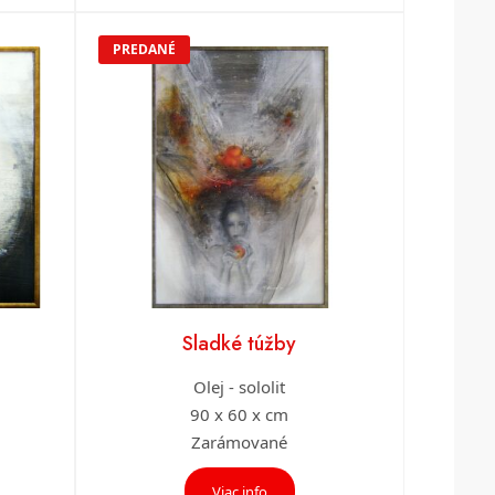
PREDANÉ
Sladké túžby
Olej - sololit
90 x 60 x cm
Zarámované
Viac info