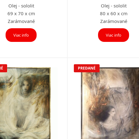
Olej - sololit
Olej - sololit
69 x 70 x cm
80 x 60 x cm
Zarámované
Zarámované
Viac info
Viac info
NÉ
PREDANÉ