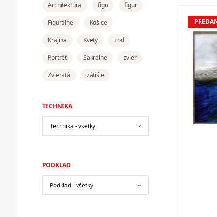
Architektúra
figu
figur
PREDA
Figurálne
Košice
Krajina
Kvety
Loď
Portrét
Sakrálne
zvier
Zvieratá
zátišie
TECHNIKA
PODKLAD