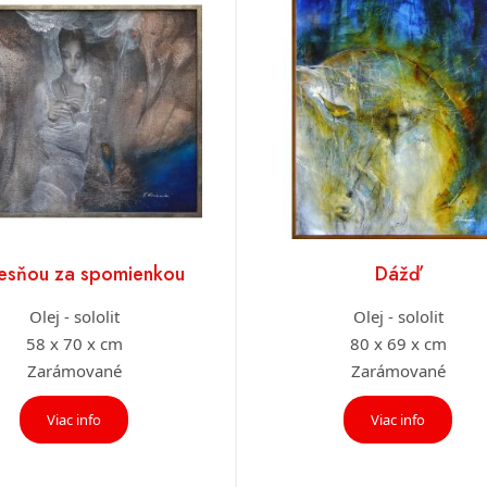
iesňou za spomienkou
Dážď
Olej - sololit
Olej - sololit
58 x 70 x cm
80 x 69 x cm
Zarámované
Zarámované
Viac info
Viac info