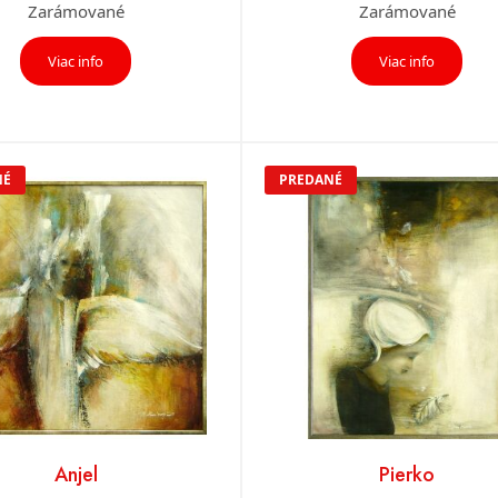
Zarámované
Zarámované
Viac info
Viac info
NÉ
PREDANÉ
Anjel
Pierko