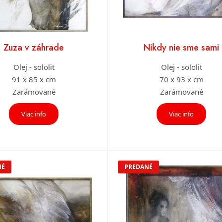
Zuza v záhrade
Nikdy nie sme sami
Olej - sololit
Olej - sololit
91 x 85 x cm
70 x 93 x cm
Zarámované
Zarámované
Viac info
Viac info
NÉ
PREDANÉ