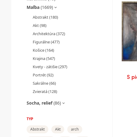
Maľba
(1669)
Abstrakt
(180)
Akt
(98)
Architektúra
(372)
Figurálne
(477)
Košice
(164)
Krajina
(547)
Kvety - zátišie
(297)
Portrét
(92)
S p
Sakrálne
(66)
Zvieratá
(128)
Socha, relief
(86)
TYP
Abstrakt
Akt
arch