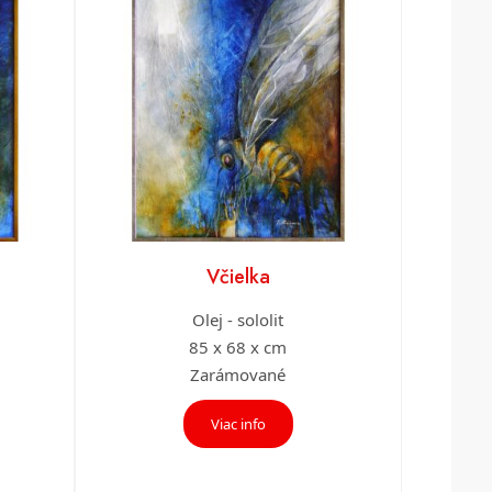
Včielka
Olej - sololit
85 x 68 x cm
Zarámované
Viac info