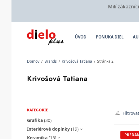
Milí zákazníc
ÚVOD
PONUKA DIEL
AU
Domov
/
Brands
/
Krivošová Tatiana
/
Stránka 2
Krivošová Tatiana
KATEGÓRIE
Filtrova
Grafika
(30)
Interiérové doplnky
(19)
PREDA
Keramika
(15)