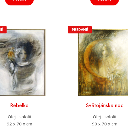
NÉ
PREDANÉ
Rebelka
Svätojánska noc
Olej - sololit
Olej - sololit
92 x 70 x cm
90 x 70 x cm