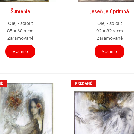
Šumenie
Jeseň je úprimná
Olej - sololit
Olej - sololit
85 x 68 x cm
92 x 82 x cm
Zarámované
Zarámované
Viac info
Viac info
NÉ
PREDANÉ