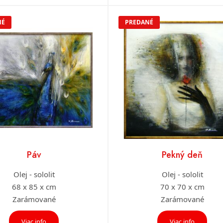
NÉ
PREDANÉ
Páv
Pekný deň
Olej - sololit
Olej - sololit
68 x 85 x cm
70 x 70 x cm
Zarámované
Zarámované
Viac info
Viac info