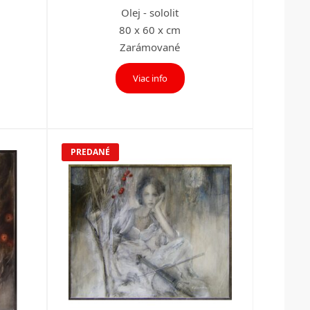
Olej - sololit
80 x 60 x cm
Zarámované
Viac info
PREDANÉ