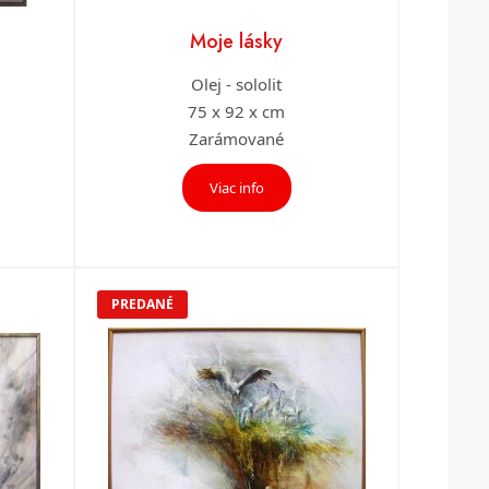
Moje lásky
Olej - sololit
75 x 92 x cm
Zarámované
Viac info
PREDANÉ