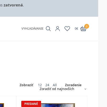
us
zatvorená
.
0
VYHĽADÁVANIE
0
€
Zobraziť
12
24
All
Zoradenie
PREDANÉ