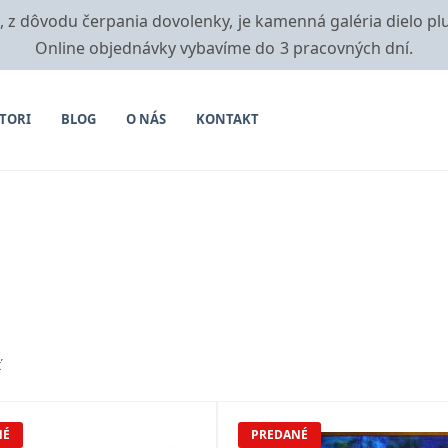
i, z dôvodu čerpania dovolenky, je kamenná galéria dielo pl
Online objednávky vybavíme do 3 pracovných dní.
TORI
BLOG
O NÁS
KONTAKT
ť
NÉ
PREDANÉ