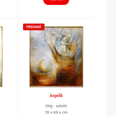
PREDANÉ
Anjelik
Olej - sololit
78 x 69 x cm