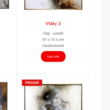
Vtáky 2
Olej - sololit
47 x 73 x cm
Zarámované
Viac info
PREDANÉ