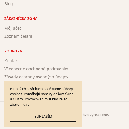
Blog
ZÁKAZNÍCKA ZÓNA
Môj účet
Zoznam želaní
PODPORA
Kontakt
Všeobecné obchodné podmienky
Zásady ochrany osobných údajov
Žiadosť o registráciu nového autora
Na našich stránkach používame súbory
cookies. Pomáhajú nám vylepšovať web
a služby. Pokračovaním súhlasíte so
zberom dát.
© 2005 - 2026
DieloPlus.sk
. Všetky práva vyhradené.
SÚHLASÍM