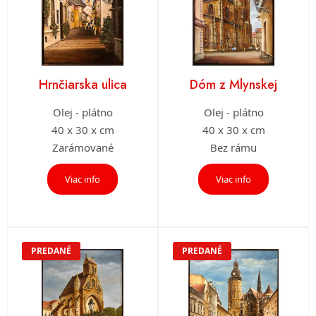
Hrnčiarska ulica
Dóm z Mlynskej
Olej - plátno
Olej - plátno
40 x 30 x cm
40 x 30 x cm
Zarámované
Bez rámu
Viac info
Viac info
PREDANÉ
PREDANÉ