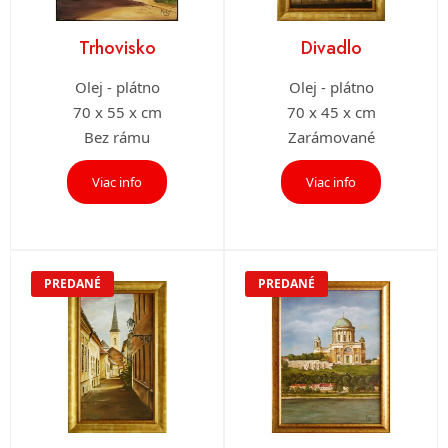
Trhovisko
Divadlo
Olej - plátno
Olej - plátno
70 x 55 x cm
70 x 45 x cm
Bez rámu
Zarámované
Viac info
Viac info
PREDANÉ
PREDANÉ