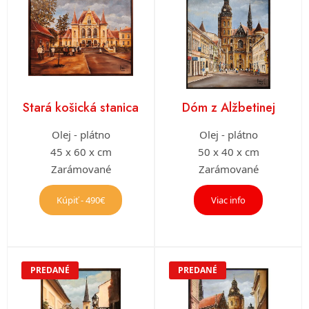
Stará košická stanica
Dóm z Alžbetinej
Olej - plátno
Olej - plátno
45 x 60 x cm
50 x 40 x cm
Zarámované
Zarámované
Kúpiť - 490€
Viac info
PREDANÉ
PREDANÉ