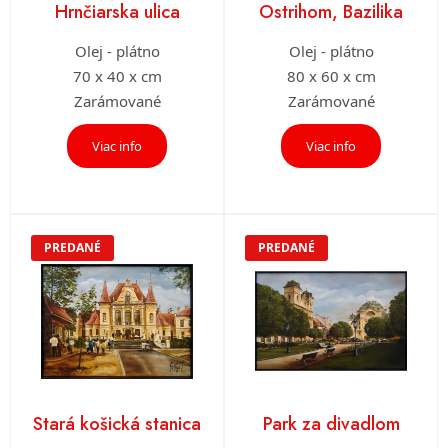
Hrnčiarska ulica
Ostrihom, Bazilika
Olej - plátno
Olej - plátno
70 x 40 x cm
80 x 60 x cm
Zarámované
Zarámované
Viac info
Viac info
PREDANÉ
PREDANÉ
Stará košická stanica
Park za divadlom