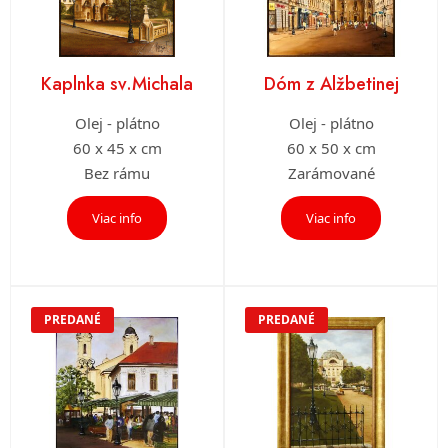
Kaplnka sv.Michala
Dóm z Alžbetinej
Olej - plátno
Olej - plátno
60 x 45 x cm
60 x 50 x cm
Bez rámu
Zarámované
Viac info
Viac info
PREDANÉ
PREDANÉ