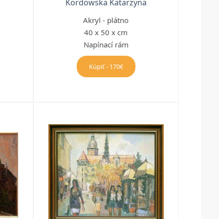
Kordowska Katarzyna
Akryl - plátno
40 x 50 x cm
Napínací rám
Kúpiť - 170€