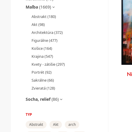
Maľba
(1669)
Abstrakt
(180)
Akt
(98)
Architektúra
(372)
Figurálne
(477)
Košice
(164)
Krajina
(547)
Kvety - zátišie
(297)
Portrét
(92)
N
Sakrálne
(66)
Zvieratá
(128)
Socha, relief
(86)
TYP
Abstrakt
Akt
arch