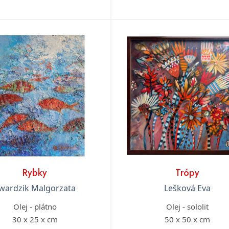
Rybky
Trópy
wardzik Malgorzata
Lešková Eva
Olej - plátno
Olej - sololit
30 x 25 x cm
50 x 50 x cm