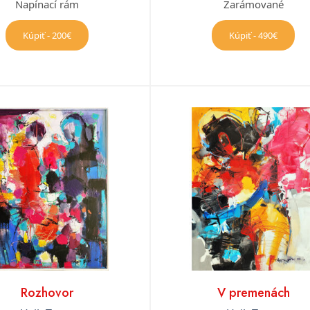
Napínací rám
Zarámované
Kúpiť - 200€
Kúpiť - 490€
Rozhovor
V premenách