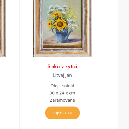
Slnko v kytici
Litvaj Ján
Olej - sololit
30 x 24 x cm
Zarámované
Kúpiť - 100€