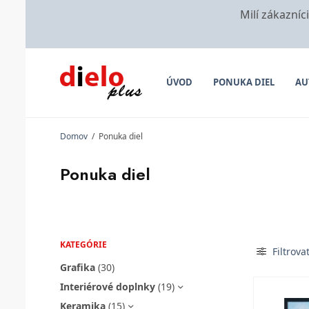
Milí zákazníc
ÚVOD
PONUKA DIEL
AU
Domov
/
Ponuka diel
Ponuka diel
KATEGÓRIE
Filtrova
Grafika
(30)
Interiérové doplnky
(19)
Keramika
(15)