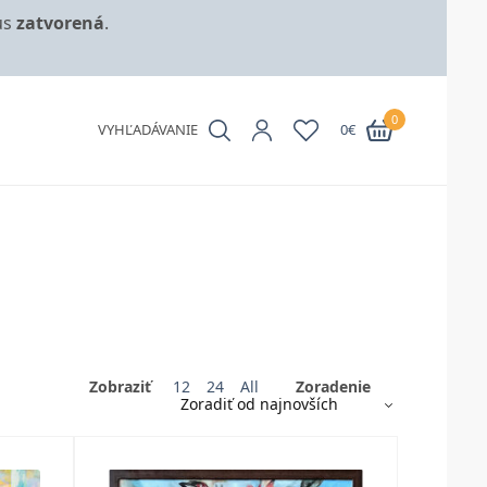
us
zatvorená
.
0
VYHĽADÁVANIE
0
€
Zobraziť
12
24
All
Zoradenie