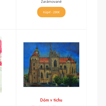
Zarámované
Kúpiť - 290€
Dóm v tichu