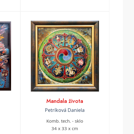
Mandala života
Petríková Daniela
Komb. tech. - sklo
34 x 33 x cm