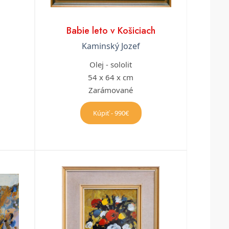
Babie leto v Košiciach
Kaminský Jozef
Olej - sololit
54 x 64 x cm
Zarámované
Kúpiť - 990€