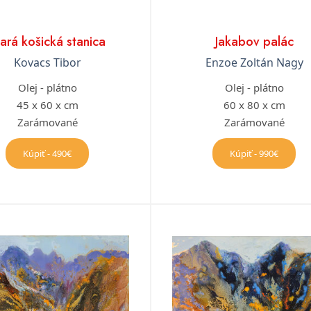
tará košická stanica
Jakabov palác
Kovacs Tibor
Enzoe Zoltán Nagy
Olej - plátno
Olej - plátno
45 x 60 x cm
60 x 80 x cm
Zarámované
Zarámované
Kúpiť - 490€
Kúpiť - 990€