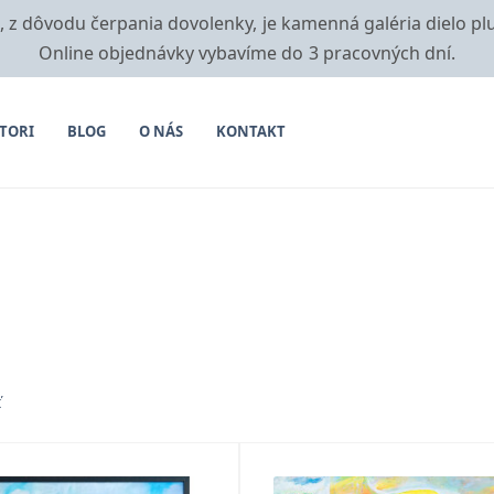
i, z dôvodu čerpania dovolenky, je kamenná galéria dielo pl
Online objednávky vybavíme do 3 pracovných dní.
TORI
BLOG
O NÁS
KONTAKT
ť