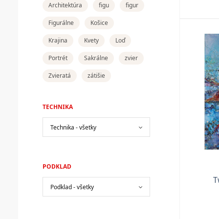
Architektúra
figu
figur
Figurálne
Košice
Krajina
Kvety
Loď
Portrét
Sakrálne
zvier
Zvieratá
zátišie
TECHNIKA
PODKLAD
T