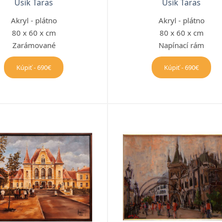
Usik Taras
Usik Taras
Akryl - plátno
Akryl - plátno
80 x 60 x cm
80 x 60 x cm
Zarámované
Napínací rám
Kúpiť - 690€
Kúpiť - 690€