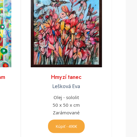
vam
Hmyzí tanec
Lešková Eva
Olej - sololit
50 x 50 x cm
Zarámované
Kúpiť - 490€