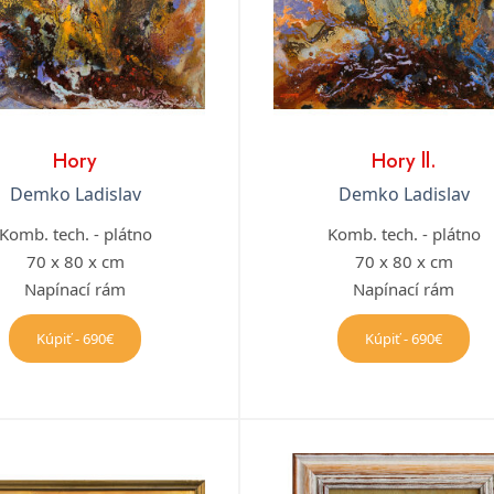
Hory
Hory ll.
Demko Ladislav
Demko Ladislav
Komb. tech. - plátno
Komb. tech. - plátno
70 x 80 x cm
70 x 80 x cm
Napínací rám
Napínací rám
Kúpiť - 690€
Kúpiť - 690€