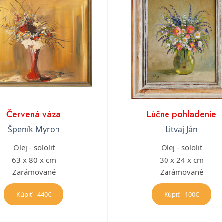
Červená váza
Lúčne pohladenie
Špeník Myron
Litvaj Ján
Olej - sololit
Olej - sololit
63 x 80 x cm
30 x 24 x cm
Zarámované
Zarámované
Kúpiť - 440€
Kúpiť - 100€