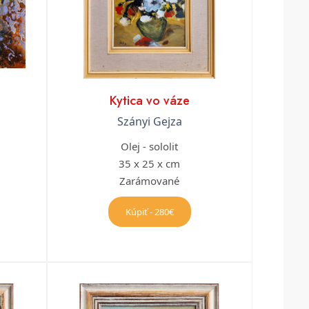
Kytica vo váze
Szányi Gejza
Olej - sololit
35 x 25 x cm
Zarámované
Kúpiť - 280€