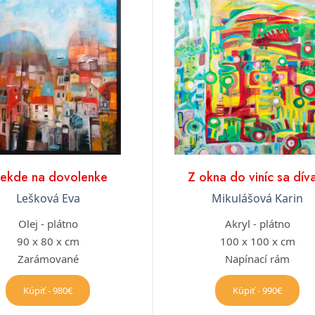
iekde na dovolenke
Z okna do viníc sa dí
Lešková Eva
Mikulášová Karin
Olej - plátno
Akryl - plátno
90 x 80 x cm
100 x 100 x cm
Zarámované
Napínací rám
Kúpiť - 980€
Kúpiť - 990€