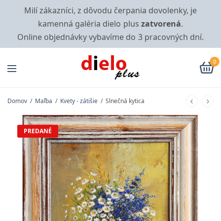
Milí zákazníci, z dôvodu čerpania dovolenky, je
kamenná galéria dielo plus
zatvorená
.
Online objednávky vybavíme do 3 pracovných dní.
0
Domov
/
Maľba
/
Kvety - zátišie
/
Slnečná kytica
PREDANÉ