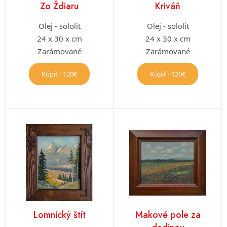
Zo Ždiaru
Kriváň
Olej - sololit
Olej - sololit
24 x 30 x cm
24 x 30 x cm
Zarámované
Zarámované
Kúpiť - 120€
Kúpiť - 120€
Lomnický štít
Makové pole za