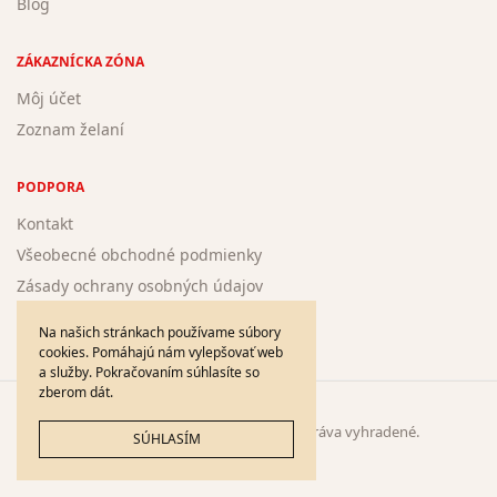
Blog
ZÁKAZNÍCKA ZÓNA
Môj účet
Zoznam želaní
PODPORA
Kontakt
Všeobecné obchodné podmienky
Zásady ochrany osobných údajov
Žiadosť o registráciu nového autora
Na našich stránkach používame súbory
cookies. Pomáhajú nám vylepšovať web
a služby. Pokračovaním súhlasíte so
zberom dát.
© 2005 - 2026
DieloPlus.sk
. Všetky práva vyhradené.
SÚHLASÍM