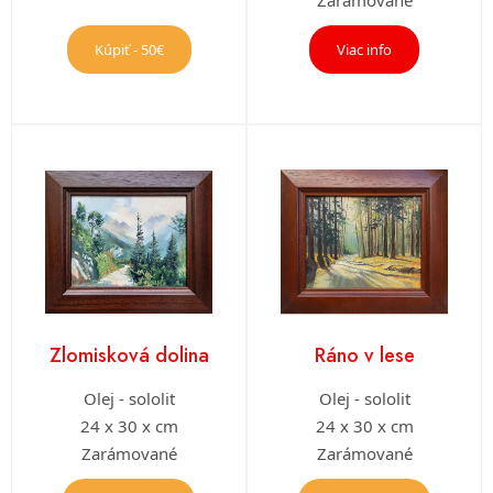
Kúpiť - 50€
Viac info
Zlomisková dolina
Ráno v lese
Olej - sololit
Olej - sololit
24 x 30 x cm
24 x 30 x cm
Zarámované
Zarámované