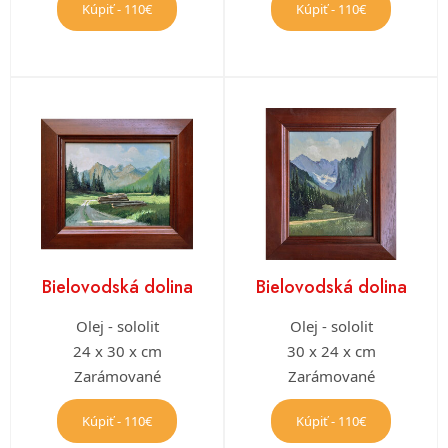
Kúpiť - 110€
Kúpiť - 110€
Bielovodská dolina
Bielovodská dolina
Olej - sololit
Olej - sololit
24 x 30 x cm
30 x 24 x cm
Zarámované
Zarámované
Kúpiť - 110€
Kúpiť - 110€