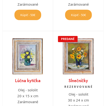
Zarámované
Zarámované
Kúpiť - 50€
Kúpiť - 50€
PREDANÉ
Lúčna kytička
Slnečníčky
R E Z E R V O V A N É
Olej - sololit
Olej - sololit
20 x 15 x cm
30 x 24 x cm
Zarámované
Zarámované