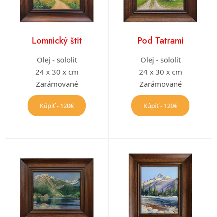
Lomnický štit
Pod Tatrami
Olej - sololit
Olej - sololit
24 x 30 x cm
24 x 30 x cm
Zarámované
Zarámované
Kúpiť - 120€
Kúpiť - 120€