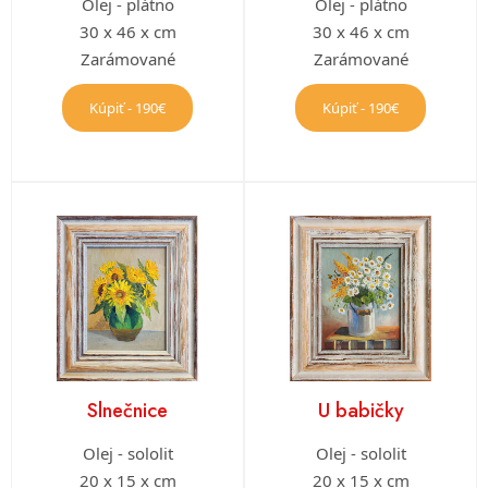
Olej - plátno
Olej - plátno
30 x 46 x cm
30 x 46 x cm
Zarámované
Zarámované
Kúpiť - 190€
Kúpiť - 190€
Slnečnice
U babičky
Olej - sololit
Olej - sololit
20 x 15 x cm
20 x 15 x cm