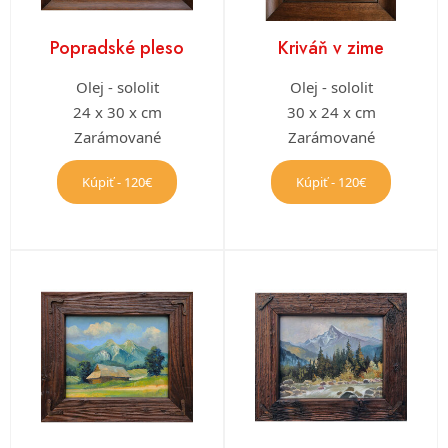
Popradské pleso
Kriváň v zime
Olej - sololit
Olej - sololit
24 x 30 x cm
30 x 24 x cm
Zarámované
Zarámované
Kúpiť - 120€
Kúpiť - 120€