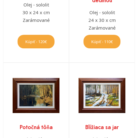
dedinou
Olej - sololit
30 x 24 x cm
Olej - sololit
Zarámované
24 x 30 x cm
Zarámované
Kúpiť - 120€
Kúpiť - 110€
Potočná tôňa
Blížiaca sa jar