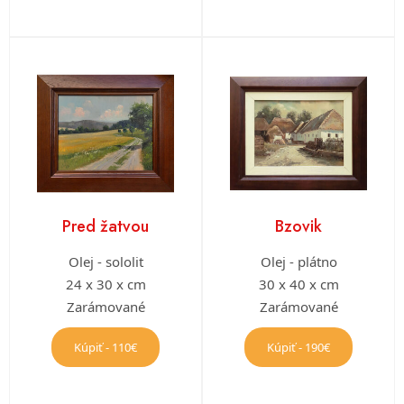
Pred žatvou
Bzovik
Olej - sololit
Olej - plátno
24 x 30 x cm
30 x 40 x cm
Zarámované
Zarámované
Kúpiť - 110€
Kúpiť - 190€