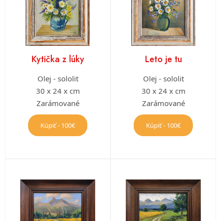
Kytička z lúky
Leto je tu
Olej - sololit
Olej - sololit
30 x 24 x cm
30 x 24 x cm
Zarámované
Zarámované
Kúpiť - 100€
Kúpiť - 100€