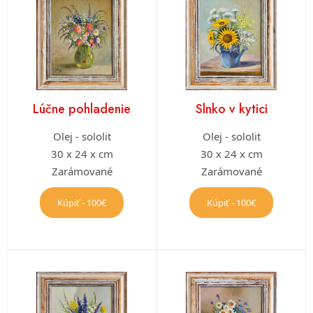
Lúčne pohladenie
Slnko v kytici
Olej - sololit
Olej - sololit
30 x 24 x cm
30 x 24 x cm
Zarámované
Zarámované
Kúpiť - 100€
Kúpiť - 100€