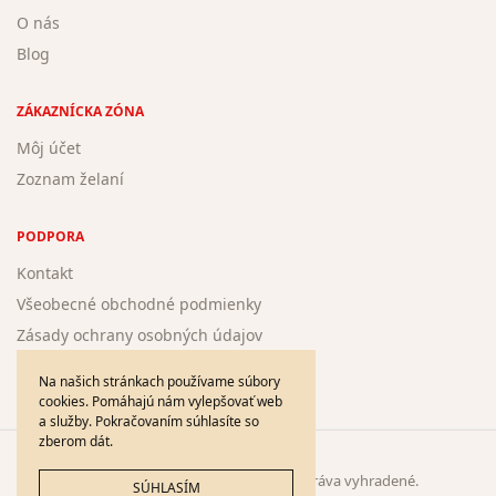
O nás
Blog
ZÁKAZNÍCKA ZÓNA
Môj účet
Zoznam želaní
PODPORA
Kontakt
Všeobecné obchodné podmienky
Zásady ochrany osobných údajov
Žiadosť o registráciu nového autora
Na našich stránkach používame súbory
cookies. Pomáhajú nám vylepšovať web
a služby. Pokračovaním súhlasíte so
zberom dát.
© 2005 - 2026
DieloPlus.sk
. Všetky práva vyhradené.
SÚHLASÍM