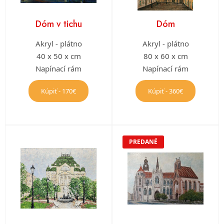
Dóm v tichu
Dóm
Akryl - plátno
Akryl - plátno
40 x 50 x cm
80 x 60 x cm
Napínací rám
Napínací rám
Kúpiť - 170€
Kúpiť - 360€
PREDANÉ