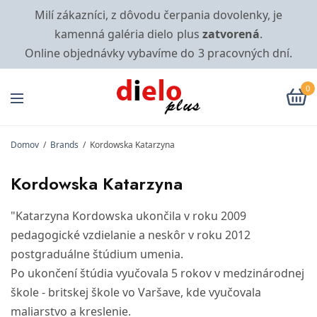
Milí zákazníci, z dôvodu čerpania dovolenky, je
kamenná galéria dielo plus
zatvorená
.
Online objednávky vybavíme do 3 pracovných dní.
0
Domov
/
Brands
/
Kordowska Katarzyna
Kordowska Katarzyna
"Katarzyna Kordowska ukončila v roku 2009
pedagogické vzdielanie a neskôr v roku 2012
postgraduálne štúdium umenia.
Po ukončení štúdia vyučovala 5 rokov v medzinárodnej
škole - britskej škole vo Varšave, kde vyučovala
maliarstvo a kreslenie.