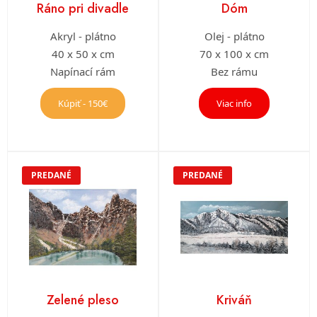
Ráno pri divadle
Dóm
Akryl - plátno
Olej - plátno
40 x 50 x cm
70 x 100 x cm
Napínací rám
Bez rámu
Kúpiť - 150€
Viac info
PREDANÉ
PREDANÉ
Zelené pleso
Kriváň