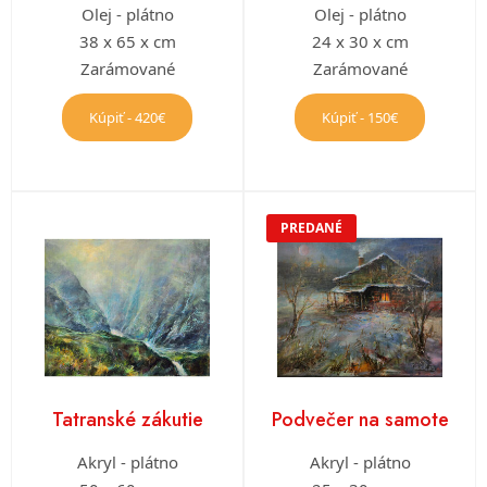
Olej - plátno
Olej - plátno
38 x 65 x cm
24 x 30 x cm
Zarámované
Zarámované
Kúpiť - 420€
Kúpiť - 150€
PREDANÉ
Tatranské zákutie
Podvečer na samote
Akryl - plátno
Akryl - plátno