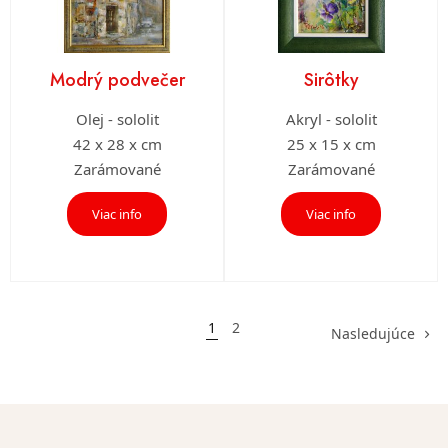
Modrý podvečer
Sirôtky
Olej - sololit
Akryl - sololit
42 x 28 x cm
25 x 15 x cm
Zarámované
Zarámované
Viac info
Viac info
1
2
Nasledujúce