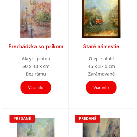
Prechádzka so psíkom
Staré námestie
Akryl - plátno
Olej - sololit
60 x 40 x cm
45 x 37 x cm
Bez rámu
Zarámované
Viac info
Viac info
PREDANÉ
PREDANÉ