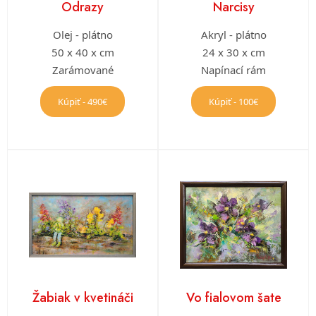
Odrazy
Narcisy
Olej - plátno
Akryl - plátno
50 x 40 x cm
24 x 30 x cm
Zarámované
Napínací rám
Kúpiť - 490€
Kúpiť - 100€
Žabiak v kvetináči
Vo fialovom šate