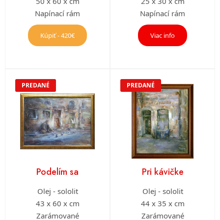
50 x 60 x cm
25 x 30 x cm
Napínací rám
Napínací rám
Kúpiť - 420€
Viac info
PREDANÉ
PREDANÉ
Podelím sa
Pri kávičke
Olej - sololit
Olej - sololit
43 x 60 x cm
44 x 35 x cm
Zarámované
Zarámované