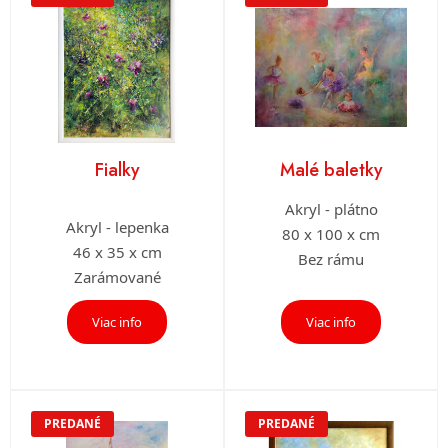
Fialky
Malé baletky
Akryl - plátno
Akryl - lepenka
80 x 100 x cm
46 x 35 x cm
Bez rámu
Zarámované
Viac info
Viac info
PREDANÉ
PREDANÉ