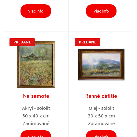
Viac info
Viac info
PREDANÉ
PREDANÉ
Na samote
Ranné zátišie
Akryl - sololit
Olej - sololit
50 x 40 x cm
30 x 50 x cm
Zarámované
Zarámované
Viac info
Viac info