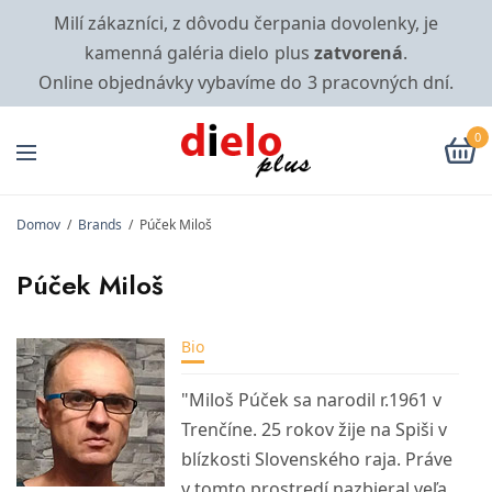
Milí zákazníci, z dôvodu čerpania dovolenky, je
kamenná galéria dielo plus
zatvorená
.
Online objednávky vybavíme do 3 pracovných dní.
0
Domov
/
Brands
/
Púček Miloš
Púček Miloš
Bio
"Miloš Púček sa narodil r.1961 v
Trenčíne. 25 rokov žije na Spiši v
blízkosti Slovenského raja. Práve
v tomto prostredí nazbieral veľa