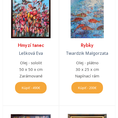
Hmyzí tanec
Rybky
Lešková Eva
Twardzik Malgorzata
Olej - sololit
Olej - plátno
50 x 50 x cm
30 x 25 x cm
Zarámované
Napínací rám
Kúpiť - 490€
Kúpiť - 200€