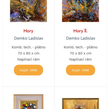
Hory
Hory ll.
Demko Ladislav
Demko Ladislav
Komb. tech. - plátno
Komb. tech. - plátno
70 x 80 x cm
70 x 80 x cm
Napínací rám
Napínací rám
Kúpiť - 690€
Kúpiť - 690€