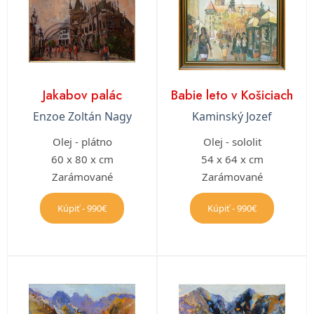
Jakabov palác
Babie leto v Košiciach
Enzoe Zoltán Nagy
Kaminský Jozef
Olej - plátno
Olej - sololit
60 x 80 x cm
54 x 64 x cm
Zarámované
Zarámované
Kúpiť - 990€
Kúpiť - 990€