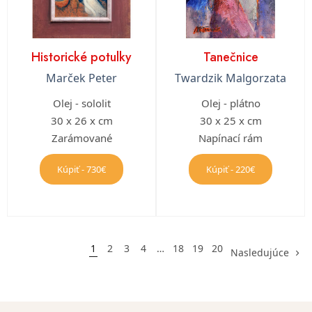
Historické potulky
Tanečnice
Marček Peter
Twardzik Malgorzata
Olej - sololit
Olej - plátno
30 x 26 x cm
30 x 25 x cm
Zarámované
Napínací rám
Kúpiť - 730€
Kúpiť - 220€
1
2
3
4
…
18
19
20
Nasledujúce