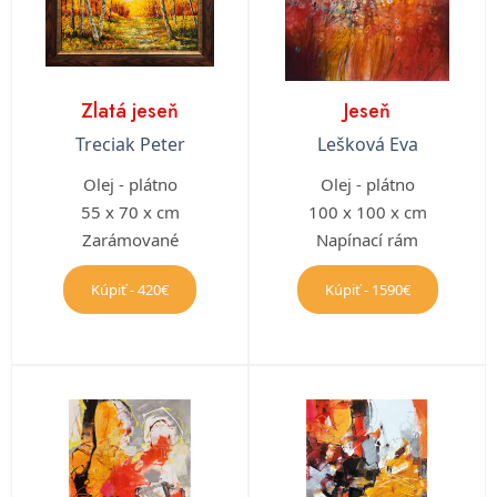
Zlatá jeseň
Jeseň
Treciak Peter
Lešková Eva
Olej - plátno
Olej - plátno
55 x 70 x cm
100 x 100 x cm
Zarámované
Napínací rám
Kúpiť - 420€
Kúpiť - 1590€