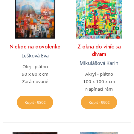
Niekde na dovolenke
Z okna do viníc sa
dívam
Lešková Eva
Mikulášová Karin
Olej - plátno
90 x 80 x cm
Akryl - plátno
Zarámované
100 x 100 x cm
Napínací rám
Kúpiť - 980€
Kúpiť - 990€