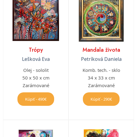
Trópy
Mandala života
Lešková Eva
Petríková Daniela
Olej - sololit
Komb. tech. - sklo
50 x 50 x cm
34 x 33 x cm
Zarámované
Zarámované
Kúpiť - 490€
Kúpiť - 290€