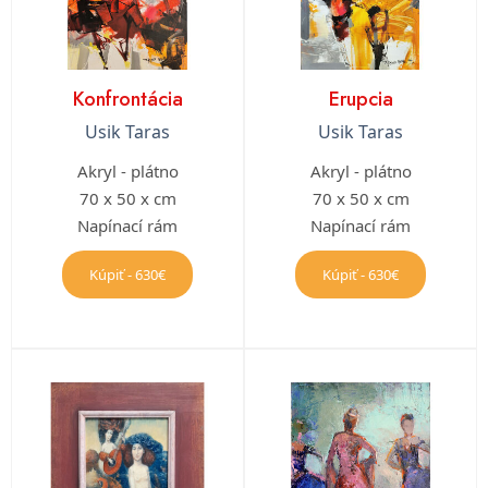
Konfrontácia
Erupcia
Usik Taras
Usik Taras
Akryl - plátno
Akryl - plátno
70 x 50 x cm
70 x 50 x cm
Napínací rám
Napínací rám
Kúpiť - 630€
Kúpiť - 630€