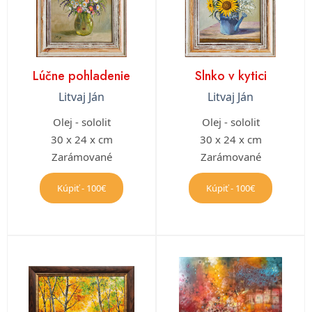
Lúčne pohladenie
Slnko v kytici
Litvaj Ján
Litvaj Ján
Olej - sololit
Olej - sololit
30 x 24 x cm
30 x 24 x cm
Zarámované
Zarámované
Kúpiť - 100€
Kúpiť - 100€