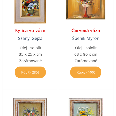
Kytica vo váze
Červená váza
Szányi Gejza
Špeník Myron
Olej - sololit
Olej - sololit
35 x 25 x cm
63 x 80 x cm
Zarámované
Zarámované
Kúpiť - 280€
Kúpiť - 440€