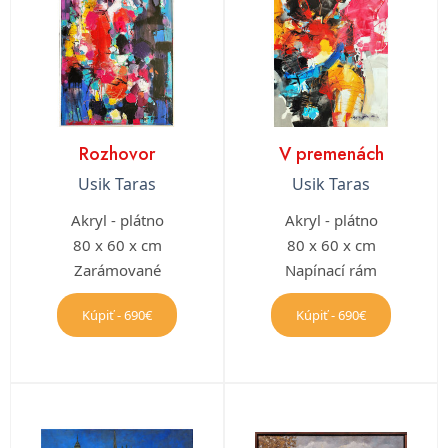
Rozhovor
V premenách
Usik Taras
Usik Taras
Akryl - plátno
Akryl - plátno
80 x 60 x cm
80 x 60 x cm
Zarámované
Napínací rám
Kúpiť - 690€
Kúpiť - 690€