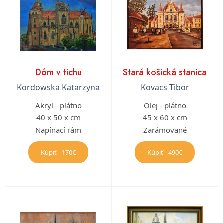
Dóm v tichu
Stará košická stanica
Kordowska Katarzyna
Kovacs Tibor
Akryl - plátno
Olej - plátno
40 x 50 x cm
45 x 60 x cm
Napínací rám
Zarámované
Kúpiť - 170€
Kúpiť - 490€