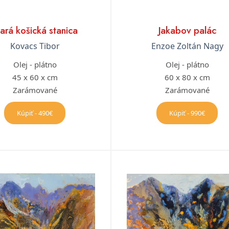
tará košická stanica
Jakabov palác
Kovacs Tibor
Enzoe Zoltán Nagy
Olej - plátno
Olej - plátno
45 x 60 x cm
60 x 80 x cm
Zarámované
Zarámované
Kúpiť - 490€
Kúpiť - 990€