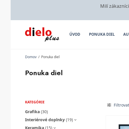
Milí zákazníc
ÚVOD
PONUKA DIEL
AU
Domov
/
Ponuka diel
Ponuka diel
KATEGÓRIE
Filtrova
Grafika
(30)
Interiérové doplnky
(19)
Keramika
(15)