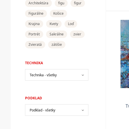
Architektúra
figu
figur
Figurálne
Košice
Krajina
Kvety
Loď
Portrét
Sakrálne
zvier
Zvieratá
zátišie
TECHNIKA
PODKLAD
T