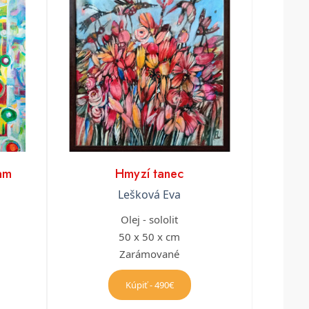
vam
Hmyzí tanec
Lešková Eva
Olej - sololit
50 x 50 x cm
Zarámované
Kúpiť - 490€