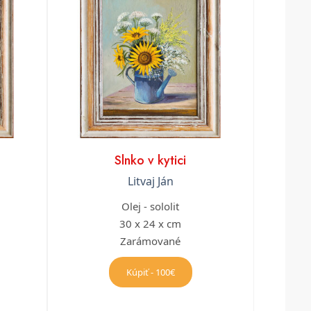
Slnko v kytici
Litvaj Ján
Olej - sololit
30 x 24 x cm
Zarámované
Kúpiť - 100€