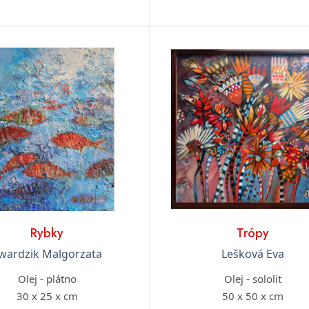
Rybky
Trópy
wardzik Malgorzata
Lešková Eva
Olej - plátno
Olej - sololit
30 x 25 x cm
50 x 50 x cm