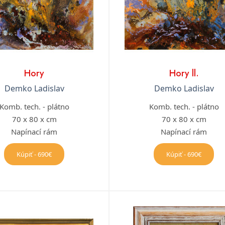
Hory
Hory ll.
Demko Ladislav
Demko Ladislav
Komb. tech. - plátno
Komb. tech. - plátno
70 x 80 x cm
70 x 80 x cm
Napínací rám
Napínací rám
Kúpiť - 690€
Kúpiť - 690€