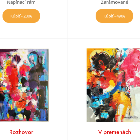
Napínací rám
Zarámované
Kúpiť - 200€
Kúpiť - 490€
Rozhovor
V premenách