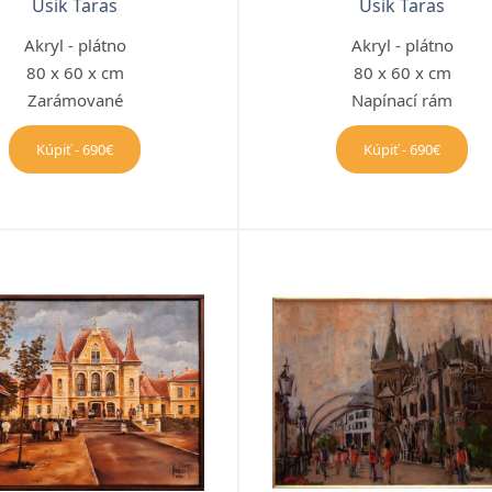
Usik Taras
Usik Taras
Akryl - plátno
Akryl - plátno
80 x 60 x cm
80 x 60 x cm
Zarámované
Napínací rám
Kúpiť - 690€
Kúpiť - 690€