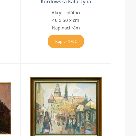
Kordowska Katarzyna
Akryl - plátno
40 x 50 x cm
Napínací rám
Kúpiť - 170€