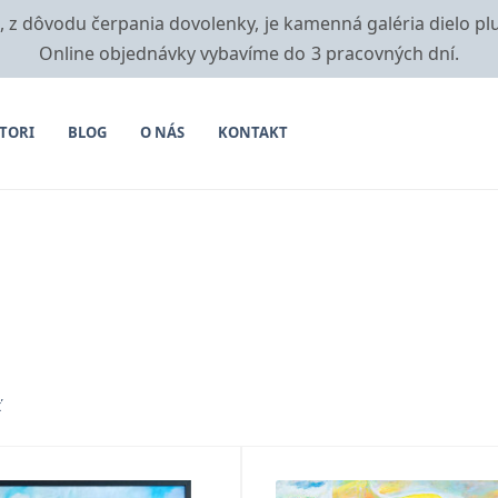
i, z dôvodu čerpania dovolenky, je kamenná galéria dielo pl
Online objednávky vybavíme do 3 pracovných dní.
TORI
BLOG
O NÁS
KONTAKT
ť