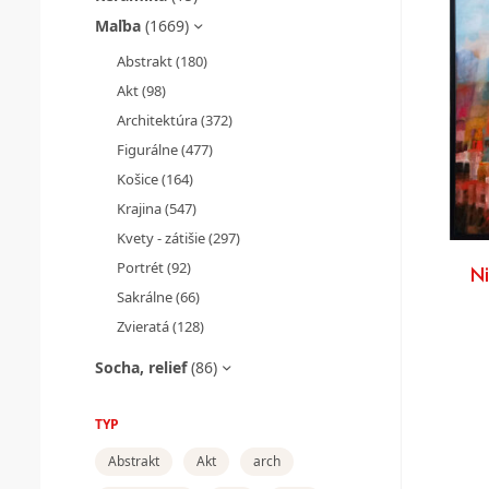
Maľba
(1669)
Abstrakt
(180)
Akt
(98)
Architektúra
(372)
Figurálne
(477)
Košice
(164)
Krajina
(547)
Kvety - zátišie
(297)
Portrét
(92)
N
Sakrálne
(66)
Zvieratá
(128)
Socha, relief
(86)
TYP
Abstrakt
Akt
arch