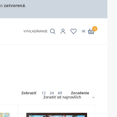
us
zatvorená
.
0
VYHĽADÁVANIE
0
€
Zobraziť
12
24
All
Zoradenie