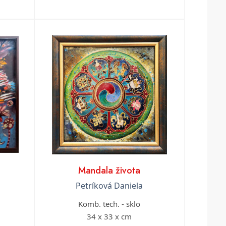
Mandala života
Petríková Daniela
Komb. tech. - sklo
34 x 33 x cm