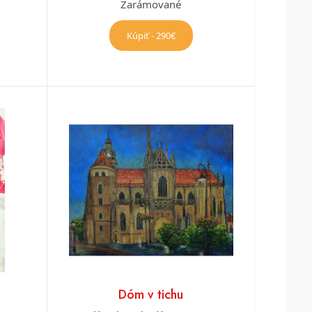
Zarámované
Kúpiť - 290€
Dóm v tichu