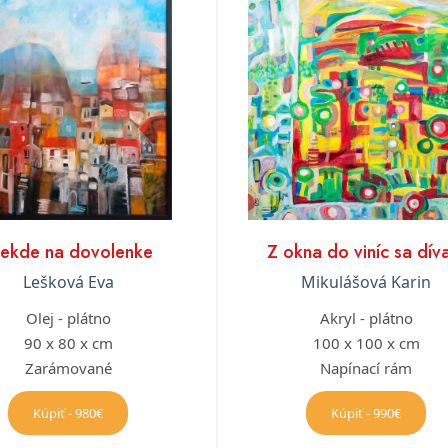
iekde na dovolenke
Z okna do viníc sa dí
Lešková Eva
Mikulášová Karin
Olej - plátno
Akryl - plátno
90 x 80 x cm
100 x 100 x cm
Zarámované
Napínací rám
Kúpiť - 980€
Kúpiť - 990€