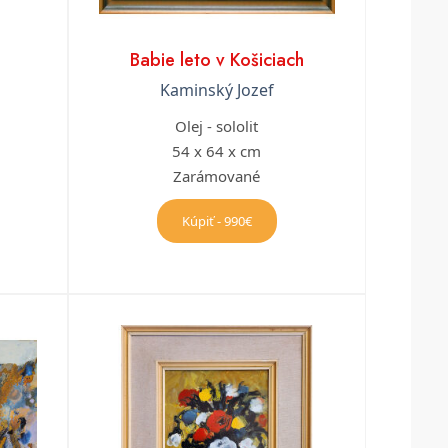
Babie leto v Košiciach
Kaminský Jozef
Olej - sololit
54 x 64 x cm
Zarámované
Kúpiť - 990€