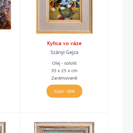
Kytica vo váze
Szányi Gejza
Olej - sololit
35 x 25 x cm
Zarámované
Kúpiť - 280€