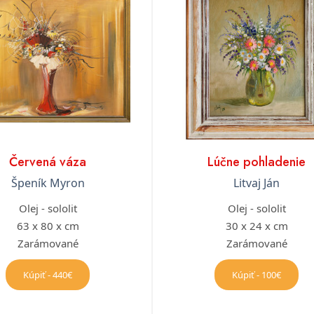
Červená váza
Lúčne pohladenie
Špeník Myron
Litvaj Ján
Olej - sololit
Olej - sololit
63 x 80 x cm
30 x 24 x cm
Zarámované
Zarámované
Kúpiť - 440€
Kúpiť - 100€