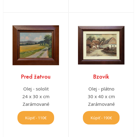
Pred žatvou
Bzovik
Olej - sololit
Olej - plátno
24 x 30 x cm
30 x 40 x cm
Zarámované
Zarámované
Kúpiť - 110€
Kúpiť - 190€