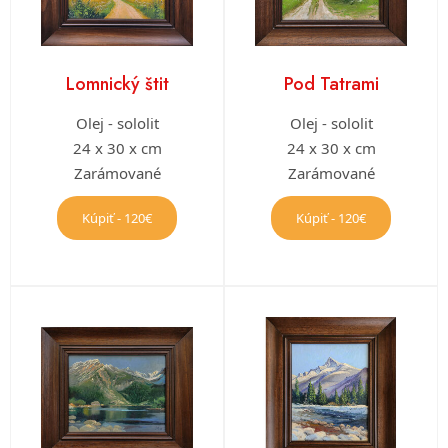
Lomnický štit
Pod Tatrami
Olej - sololit
Olej - sololit
24 x 30 x cm
24 x 30 x cm
Zarámované
Zarámované
Kúpiť - 120€
Kúpiť - 120€