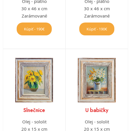
Olej - plátno
Olej - plátno
30 x 46 x cm
30 x 46 x cm
Zarámované
Zarámované
Kúpiť - 190€
Kúpiť - 190€
Slnečnice
U babičky
Olej - sololit
Olej - sololit
20 x 15 x cm
20 x 15 x cm