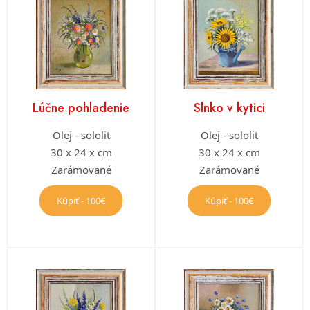
Lúčne pohladenie
Slnko v kytici
Olej - sololit
Olej - sololit
30 x 24 x cm
30 x 24 x cm
Zarámované
Zarámované
Kúpiť - 100€
Kúpiť - 100€