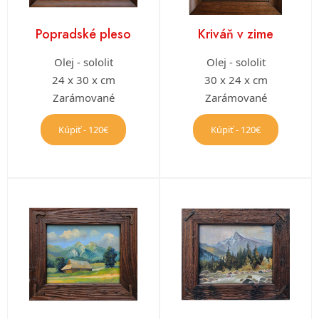
Popradské pleso
Kriváň v zime
Olej - sololit
Olej - sololit
24 x 30 x cm
30 x 24 x cm
Zarámované
Zarámované
Kúpiť - 120€
Kúpiť - 120€