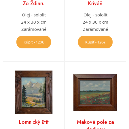
Zo Ždiaru
Kriváň
Olej - sololit
Olej - sololit
24 x 30 x cm
24 x 30 x cm
Zarámované
Zarámované
Kúpiť - 120€
Kúpiť - 120€
Lomnický štít
Makové pole za