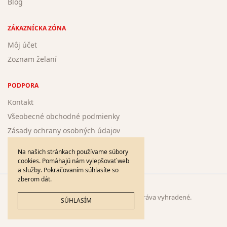
Blog
ZÁKAZNÍCKA ZÓNA
Môj účet
Zoznam želaní
PODPORA
Kontakt
Všeobecné obchodné podmienky
Zásady ochrany osobných údajov
Žiadosť o registráciu nového autora
Na našich stránkach používame súbory
cookies. Pomáhajú nám vylepšovať web
a služby. Pokračovaním súhlasíte so
zberom dát.
© 2005 - 2026
DieloPlus.sk
. Všetky práva vyhradené.
SÚHLASÍM