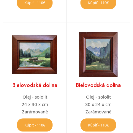
Kúpiť - 110€
Kúpiť - 110€
Bielovodská dolina
Bielovodská dolina
Olej - sololit
Olej - sololit
24 x 30 x cm
30 x 24 x cm
Zarámované
Zarámované
Kúpiť - 110€
Kúpiť - 110€