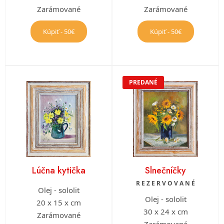
Zarámované
Zarámované
Kúpiť - 50€
Kúpiť - 50€
PREDANÉ
Lúčna kytička
Slnečníčky
R E Z E R V O V A N É
Olej - sololit
Olej - sololit
20 x 15 x cm
30 x 24 x cm
Zarámované
Zarámované