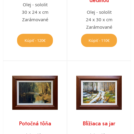
dedinou
Olej - sololit
30 x 24 x cm
Olej - sololit
Zarámované
24 x 30 x cm
Zarámované
Kúpiť - 120€
Kúpiť - 110€
Potočná tôňa
Blížiaca sa jar