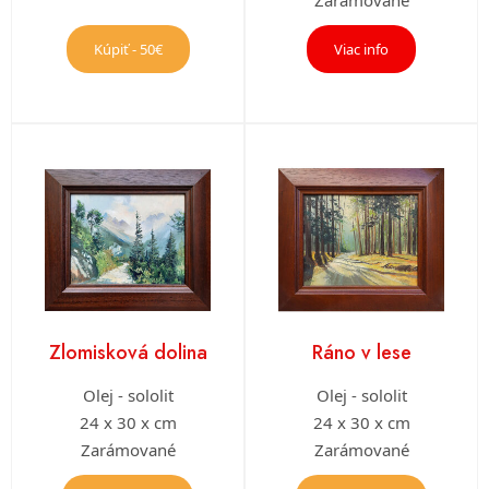
Kúpiť - 50€
Viac info
Zlomisková dolina
Ráno v lese
Olej - sololit
Olej - sololit
24 x 30 x cm
24 x 30 x cm
Zarámované
Zarámované