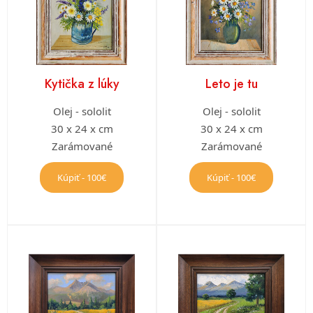
Kytička z lúky
Leto je tu
Olej - sololit
Olej - sololit
30 x 24 x cm
30 x 24 x cm
Zarámované
Zarámované
Kúpiť - 100€
Kúpiť - 100€